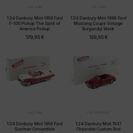
1:24
,
FORD
1:24
,
FORD
1:24 Danbury Mint 1956 Ford
1:24 Danbury Mint 1966 Ford
F-100 Pickup The Spirit of
Mustang Coupe Vintage
America Pickup
Burgundy/ black
179,95
€
129,95
€
1:24
,
FORD
1:24
,
CHEVROLET
1:24 Danbury Mint 1956 Ford
1:24 Danbury Mint 1941
Sunliner Convertible
Chevrolet Custom Rod