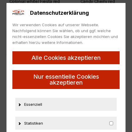
Colonial white/ Fiesta red
Candy Cherry red
129,95
€
149,95
€
Datenschutzerklärung
Wir verwenden Cookies auf unserer Webseite.
Nachfolgend können Sie wählen, ob und ggf. welche
nicht-essenziellen Cookies Sie akzeptieren möchten und
erhalten hierzu weitere Informationen.
Alle Cookies akzeptieren
Nur essentielle Cookies
akzeptieren
1:24
,
CHEVROLET
1:24
,
DODGE
1:24 Danbury Mint 1953
1:24 Danbury Mint 1957
Chevrolet 1-Ton Wrecker
Dodge Sweptline D100
Essenziell
Abschlepper DM Road
Pickup red + Alaska white
Service
149,95
€
199,95
€
Statistiken