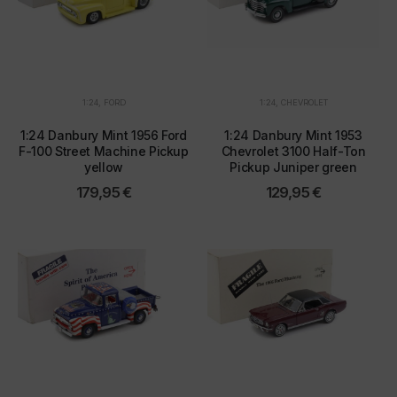
1:24
,
FORD
1:24
,
CHEVROLET
1:24 Danbury Mint 1956 Ford
1:24 Danbury Mint 1953
F-100 Street Machine Pickup
Chevrolet 3100 Half-Ton
yellow
Pickup Juniper green
179,95
€
129,95
€