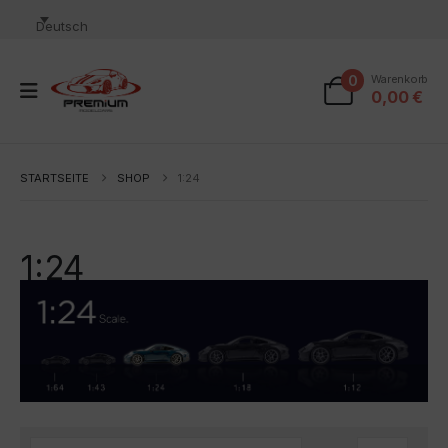
Deutsch
0
Warenkorb
0,00
€
STARTSEITE
SHOP
1:24
1:24