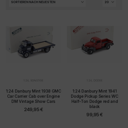
1:24
,
SONSTIGE
1:24
,
DODGE
1:24 Danbury Mint 1938 GMC
1:24 Danbury Mint 1941
Car Carrier Cab over Engine
Dodge Pickup Series WC
DM Vintage Show Cars
Half-Ton Dodge red and
black
249,95
€
99,95
€