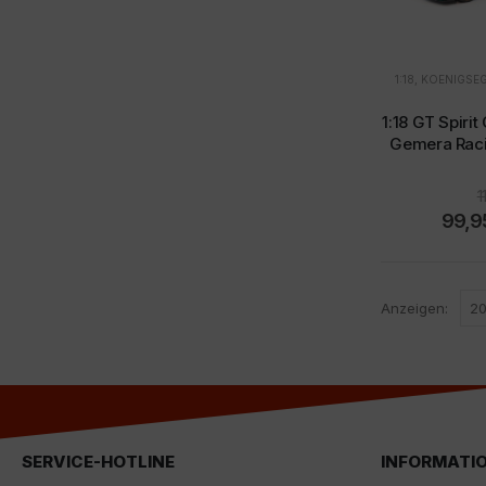
1:18
,
KOENIGSE
1:18 GT Spiri
Gemera Raci
1
99,
Anzeigen:
SERVICE-HOTLINE
INFORMATI