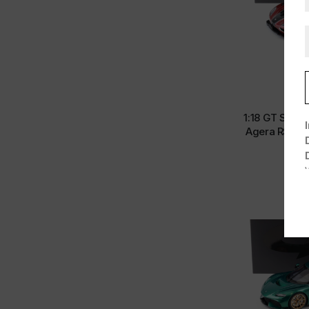
Porsche
Range Rover
Renault
Rolls Royce
Shelby
Skoda
Smart
1:18
,
Sonstige
Subaru
1:18 GT Spiri
Toyota
Agera RS Wor
Triumph
Volkswagen
1
Volvo