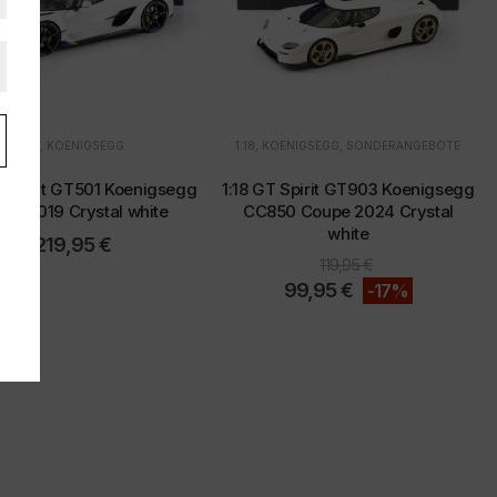
SONDERANGEBOTE
1:12
,
KOENIGSEGG
,
TOYOTA
1:18
,
KOENIGSEGG
,
SONDERANGEBOTE
T Spirit GT501 Koenigsegg
1:18 GT Spirit GT903 Koenigsegg
sko 2019 Crystal white
CC850 Coupe 2024 Crystal
white
219,95
€
119,95
€
99,95
€
-17%
s