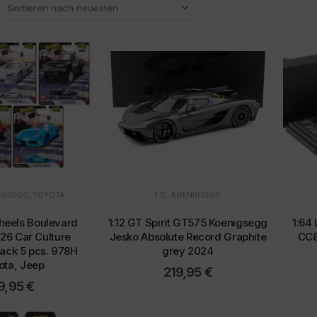
IGSEGG
,
TOYOTA
1:12
,
KOENIGSEGG
heels Boulevard
1:12 GT Spirit GT575 Koenigsegg
1:64
26 Car Culture
Jesko Absolute Record Graphite
CC8
ack 5 pcs. 978H
grey 2024
ota, Jeep
219,95
€
9,95
€