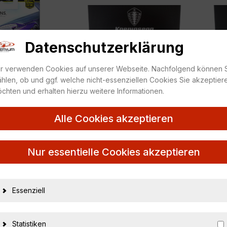
Datenschutzerklärung
r verwenden Cookies auf unserer Webseite. Nachfolgend können 
hlen, ob und ggf. welche nicht-essenziellen Cookies Sie akzeptier
chten und erhalten hierzu weitere Informationen.
KOENIGSEGG
1:18
,
KOENIGSEGG
Alle Cookies akzeptieren
eels Premium 2025
1:18 FrontiArt Koenigsegg Jesko
1:18 F
 Icons - JBK93
Absolute Apple red F160-77 -
Absolu
 Agera R purple
Limited 199 pcs.
Nur essentielle Cookies akzeptieren
4,95
€
469,95
€
Essenziell
Statistiken