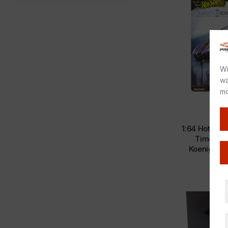
Fiat
Motorhelix
Ford
MR Collection
Honda
Neo Scale Models
Jaguar
Norev
Koenigsegg
✓
Otto Mobile
Lamborghini
Schuco
Lancia
Wi
Solido
Lotus
wä
Spark
Maserati
mö
Top Speed
Mazda
Werk83
1:64
,
McLaren
Sonstige
Mercedes-Benz
1:64 Hot Wh
Mini
Timeless
Mitsubishi
Koenigsegg
Nissan
1
Oldsmobile
Opel
Pagani
Peugeot
Plymouth
Pontiac