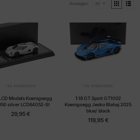
Anzeigen:
1:64
,
KOENIGSEGG
1:18
,
KOENIGSEGG
 LCD Models Koenigsegg
1:18 GT Spirit GT1002
50 silver LCD64052-SI
Koenigsegg Jesko Blahaj 2025
blue/ black
29,95
€
119,95
€