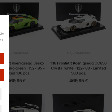
Sie
en
1:18
,
KOENIGSEGG
1:18
,
KOENIGSEGG
rontiArt Koenigsegg Jesko
1:18 FrontiArt Koenigsegg CC850
te Jesko green F152-195 -
Crystal white F122-188 - Limited
Limited 100 pcs.
500 pcs.
469,95
€
469,95
€