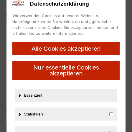
Datenschutzerklärung
Wir verwenden Cookies auf unserer Webseite.
Nachfolgend können Sie wählen, ob und ggf. welche
nicht-essenziellen Cookies Sie akzeptieren möchten und
erhalten hierzu weitere Informationen.
Alle Cookies akzeptieren
1:43
,
OPEL
1:43
,
OPEL
1:43 Minichamps Opel
1:43 Minichamps Opel
Nur essentielle Cookies
Calibra V6 4x4 ITC 1996
Vectra GTS V8 DTM 2005
akzeptieren
Opel Motorsport #23
Team OPC #11 L.Aiello
V.Strycek
49,95
€
69,95
€
Essenziell
Statistiken