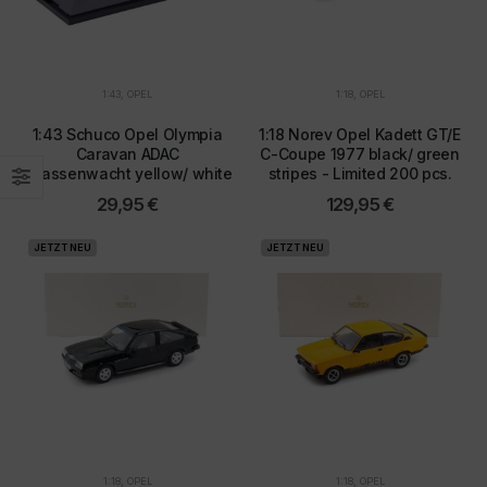
1:43
,
OPEL
1:18
,
OPEL
1:43 Schuco Opel Olympia
1:18 Norev Opel Kadett GT/E
Caravan ADAC
C-Coupe 1977 black/ green
Strassenwacht yellow/ white
stripes - Limited 200 pcs.
29,95
€
129,95
€
JETZT NEU
JETZT NEU
1:18
,
OPEL
1:18
,
OPEL