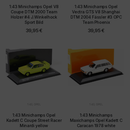
1:43 Minichamps Opel V8
1:43 Minichamps Opel
Es besteht insbesondere das Risiko, dass Ihre Daten
Coupe DTM 2000 Team
Vectra GTS V8 Shanghai
von US-Behörden zu Kontroll- und
Holzer #4 J.Winkelhock
DTM 2004 Fässler #3 OPC
Sport Bild
Team Phoenix
Überwachungszwecken, möglicherweise ohne
Rechtsmittel, verarbeitet werden. Wenn Sie auf "Nur
39,95
€
39,95
€
essenzielle Cookies akzeptieren" klicken, findet die
oben beschriebene Übertragung nicht statt.
1:43
,
OPEL
1:43
,
OPEL
1:43 Minichamps Opel
1:43 Minichamps
Kadett C Coupe Street Racer
Maxichamps Opel Kadett C
Minardi yellow
Caracan 1978 white