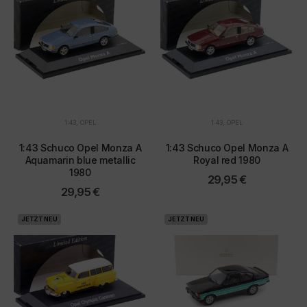
1:43
,
OPEL
1:43
,
OPEL
1:43 Schuco Opel Monza A
1:43 Schuco Opel Monza A
Aquamarin blue metallic
Royal red 1980
1980
29,95
€
29,95
€
JETZT NEU
JETZT NEU