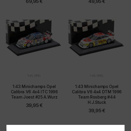
69,95
€
49,95
€
1:43
,
OPEL
1:43
,
OPEL
1:43 Minichamps Opel
1:43 Minichamps Opel
Calibra V6 4x4 ITC 1996
Calibra V6 4x4 DTM 1996
Team Joest #25 A.Wurz
Team Rosberg #44
H.J.Stuck
39,95
€
39,95
€