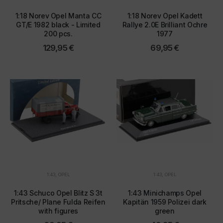
1:18 Norev Opel Manta CC
1:18 Norev Opel Kadett
GT/E 1982 black - Limited
Rallye 2.0E Brilliant Ochre
200 pcs.
1977
129,95
€
69,95
€
1:43
,
OPEL
1:43
,
OPEL
1:43 Schuco Opel Blitz S 3t
1:43 Minichamps Opel
Pritsche/ Plane Fulda Reifen
Kapitän 1959 Polizei dark
with figures
green