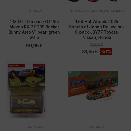
Die Zustimmung zur Verwendung von nicht
essentiellen Cookies ist freiwillig. Sie können Ihre
1:18
,
MAZDA
1:64
,
HONDA
,
MAZDA
,
NISSAN
,
SONDERANGEBOTE
Einstellungen auch nachträglich über die Schaltfläche
"Cookie-Einstellungen" ändern, die Sie im Fußbereich
1:18 OTTO mobile OT1155
1:64 Hot Wheels 2025
der Seite finden. Ergänzende Informationen finden Sie
Mazda RX-7 FD3S Rocket
Streets of Japan Deluxe box
in unseren Datenschutzbestimmungen.
Bunny Aero V1 pearl green
6-pack JBY77 Toyota,
2015
Nissan, Honda
Wir nutzen Google Analytics, um eine kontinuierliche
99,95
€
34,95
€
Analyse und statistische Auswertung der Website zu
23,95
€
-31%
erhalten, um die Website und das Nutzererlebnis zu
verbessern. Dabei wird das Nutzerverhalten an
Google LLC übermittelt und die besuchten Seiten, die
Verweildauer auf der Seite und die Interaktion
verarbeitet, die von Google zu eigenen Zwecken, zur
Profilbildung und zur Verknüpfung mit anderen
Nutzungsdaten verwendet werden.
Indem Sie das mit den Google-Diensten verbundene
Cookie akzeptieren, stimmen Sie gemäß Art. 49 Abs. 1
S. 1 lit. a DSGVO ein, dass Ihre Daten in den USA durch
Google verarbeitet werden. Die USA werden vom
Europäischen Gerichtshof als ein Land mit einem
1:64
,
MAZDA
1:64
,
MAZDA
nach EU-Standards unzureichenden