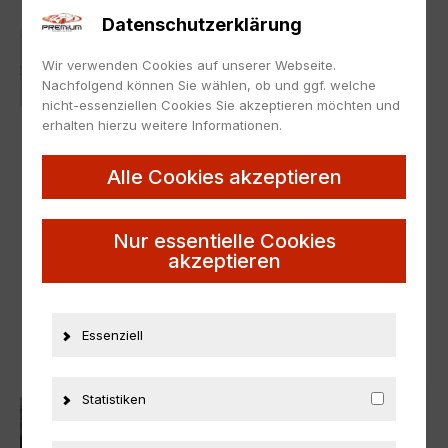
Datenschutzerklärung
Wir verwenden Cookies auf unserer Webseite.
Nachfolgend können Sie wählen, ob und ggf. welche
nicht-essenziellen Cookies Sie akzeptieren möchten und
erhalten hierzu weitere Informationen.
Alle Cookies akzeptieren
1:43
,
MAZDA
1:43
,
MAZDA
Nur essentielle Cookies
akzeptieren
1:43 First43 Mazda
1:43 First43 Mazda
Roadpacer 1975 black
Roadpacer 1975 green
metallic
29,95
€
29,95
€
Essenziell
Statistiken