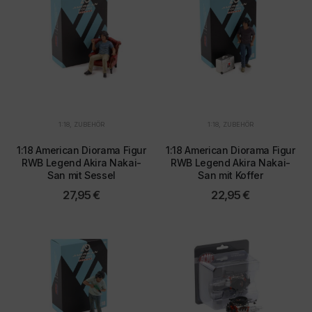
1:18
,
ZUBEHÖR
1:18
,
ZUBEHÖR
1:18 American Diorama Figur
1:18 American Diorama Figur
RWB Legend Akira Nakai-
RWB Legend Akira Nakai-
San mit Sessel
San mit Koffer
27,95
€
22,95
€