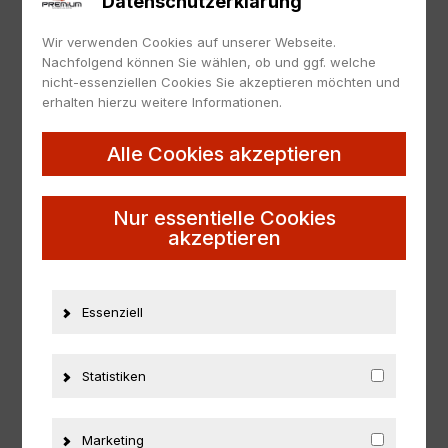
Datenschutzerklärung
Wir verwenden Cookies auf unserer Webseite.
Nachfolgend können Sie wählen, ob und ggf. welche
nicht-essenziellen Cookies Sie akzeptieren möchten und
erhalten hierzu weitere Informationen.
Alle Cookies akzeptieren
Nur essentielle Cookies
1:18
,
ZUBEHÖR
1:18
,
MAZDA
,
ZUBEHÖR
akzeptieren
1:18 Motorhelix Zubehör
1:18 Motorhelix Zubehör
Hartley / NILU27 V12 Motor
Mazda 787B R26B Rotary
Engine M90124
Motor Engine M90123
Essenziell
59,95
€
59,95
€
Statistiken
Marketing