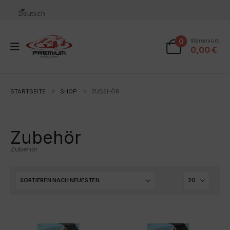
Deutsch
0
Warenkorb
0,00
€
STARTSEITE
SHOP
ZUBEHÖR
Zubehör
Zubehör