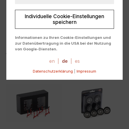
Individuelle Cookie-Einstellungen
speichern
Informationen zu Ihren Cookie-Einstellungen und
1:18
,
CHEVROLET
,
ZUBEHÖR
1:18
,
CHEVROLET
,
ZUBEHÖR
zur Datenübertragung in die USA bei der Nutzung
1:18 ACME Chevrolet Camaro
1:18 ACME Dog Dish Camaro
von Google-Diensten.
427 Motor & Getriebe Engine
Wheel and Tire Set Radsatz
Wir verwenden Cookies auf unserer Website. Einige
and trans A1805736E
Räder 4 pcs. A1805736W
Cookies sind absolut notwendig, um unsere Website
en
|
de
|
es
26,95
€
22,95
€
zu betreiben ("essential"). Alle anderen Cookies
Datenschutzerklärung
|
Impressum
werden nur gesetzt, wenn Sie ihrer Verwendung
zustimmen (z. B. für Google Maps).
Über die Auswahl bestimmter Cookies in den
Akkordeon-Elementen können Sie wählen, ob Sie "nur
wesentliche Cookies ", "alle Cookies akzeptieren"
oder "individuelle Cookie-Einstellungen speichern"
möchten.
Die Zustimmung zur Verwendung von nicht
essentiellen Cookies ist freiwillig. Sie können Ihre