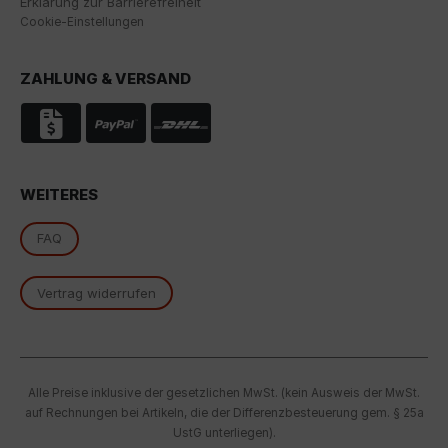
Erklärung zur Barrierefreiheit
Cookie-Einstellungen
Über die Auswahl bestimmter Cookies in den
Akkordeon-Elementen können Sie wählen, ob Sie "nur
wesentliche Cookies ", "alle Cookies akzeptieren"
ZAHLUNG & VERSAND
oder "individuelle Cookie-Einstellungen speichern"
möchten.
Die Zustimmung zur Verwendung von nicht
essentiellen Cookies ist freiwillig. Sie können Ihre
Einstellungen auch nachträglich über die Schaltfläche
WEITERES
"Cookie-Einstellungen" ändern, die Sie im Fußbereich
der Seite finden. Ergänzende Informationen finden Sie
FAQ
in unseren Datenschutzbestimmungen.
Wir nutzen Google Analytics, um eine kontinuierliche
Vertrag widerrufen
Analyse und statistische Auswertung der Website zu
erhalten, um die Website und das Nutzererlebnis zu
verbessern. Dabei wird das Nutzerverhalten an
Google LLC übermittelt und die besuchten Seiten, die
Verweildauer auf der Seite und die Interaktion
Alle Preise inklusive der gesetzlichen MwSt. (kein Ausweis der MwSt.
verarbeitet, die von Google zu eigenen Zwecken, zur
auf Rechnungen bei Artikeln, die der Differenzbesteuerung gem. § 25a
Profilbildung und zur Verknüpfung mit anderen
UstG unterliegen).
Nutzungsdaten verwendet werden.