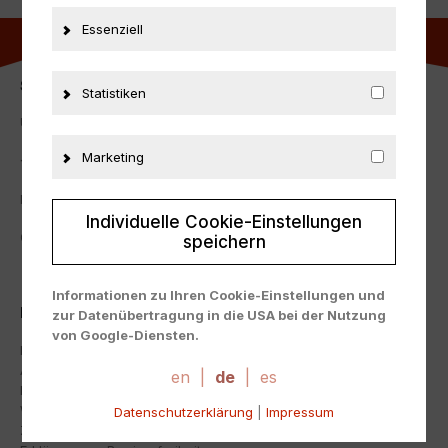
Essenziell
SERVICE-HOTLINE
Statistiken
Unterstützung und Beratung unter:
Marketing
+
49 152 53720416
Mo-Fr: 09:00 – 17:00 Uhr
Individuelle Cookie-Einstellungen
Oder über unser
Kontaktformular
.
speichern
Informationen zu Ihren Cookie-Einstellungen und
INFORMATION
zur Datenübertragung in die USA bei der Nutzung
von Google-Diensten.
Impressum
Wir verwenden Cookies auf unserer Website. Einige
AGB
Cookies sind absolut notwendig, um unsere Website
en
|
de
|
es
Datenschutz
zu betreiben ("essential"). Alle anderen Cookies
Widerrufsbelehrung
Datenschutzerklärung
|
Impressum
werden nur gesetzt, wenn Sie ihrer Verwendung
Zahlung & Versand
zustimmen (z. B. für Google Maps).