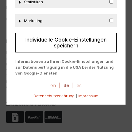
Statistiken
Mo-Fr: 09:00 – 17:00 Uhr
Oder über unser
Kontaktformular
.
Marketing
Individuelle Cookie-Einstellungen
INFORMATION
speichern
Impressum
AGB
Informationen zu Ihren Cookie-Einstellungen und
Datenschutz
zur Datenübertragung in die USA bei der Nutzung
Widerrufsbelehrung
von Google-Diensten.
Zahlung & Versand
Wir verwenden Cookies auf unserer Website. Einige
Erklärung zur Barrierefreiheit
Cookies sind absolut notwendig, um unsere Website
en
|
de
|
es
Cookie-Einstellungen
zu betreiben ("essential"). Alle anderen Cookies
Datenschutzerklärung
|
Impressum
werden nur gesetzt, wenn Sie ihrer Verwendung
zustimmen (z. B. für Google Maps).
ZAHLUNG & VERSAND
Über die Auswahl bestimmter Cookies in den
Akkordeon-Elementen können Sie wählen, ob Sie "nur
wesentliche Cookies ", "alle Cookies akzeptieren"
oder "individuelle Cookie-Einstellungen speichern"