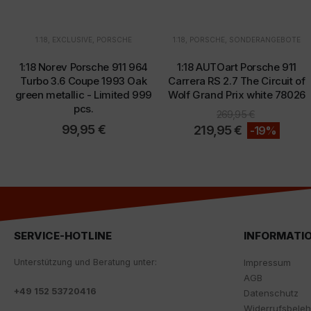
1:18
,
EXCLUSIVE
,
PORSCHE
1:18
,
PORSCHE
,
SONDERANGEBOTE
1:18 Norev Porsche 911 964
1:18 AUTOart Porsche 911
Turbo 3.6 Coupe 1993 Oak
Carrera RS 2.7 The Circuit of
green metallic - Limited 999
Wolf Grand Prix white 78026
pcs.
269,95
€
99,95
€
219,95
€
-19%
SERVICE-HOTLINE
INFORMATI
Unterstützung und Beratung unter:
Impressum
AGB
+
49 152 53720416
Datenschutz
Widerrufsbele