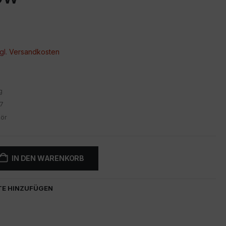
gl.
Versandkosten
g
7
ör
IN DEN WARENKORB
TE HINZUFÜGEN