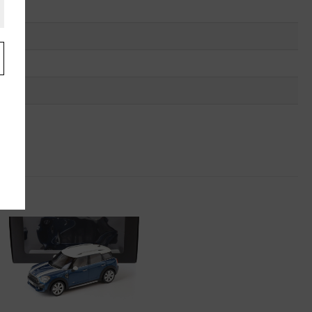
9W
f
s