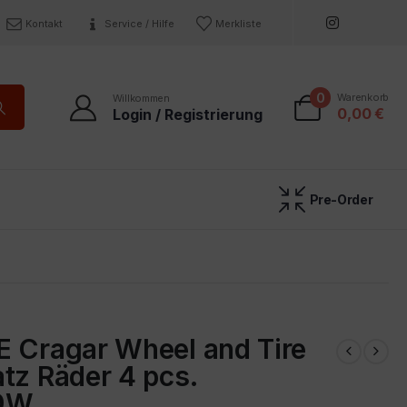
Kontakt
Service / Hilfe
Merkliste
0
Warenkorb
Willkommen
0,00
€
Login / Registrierung
Pre-Order
E Cragar Wheel and Tire
tz Räder 4 pcs.
9W