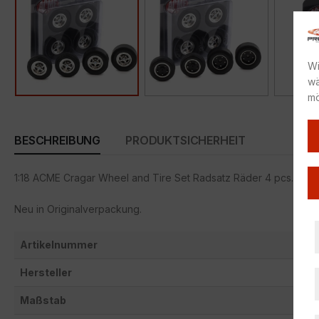
Wi
wä
mö
BESCHREIBUNG
PRODUKTSICHERHEIT
1:18 ACME Cragar Wheel and Tire Set Radsatz Räder 4 pcs. A1
Neu in Originalverpackung.
Artikelnummer
Hersteller
Maßstab