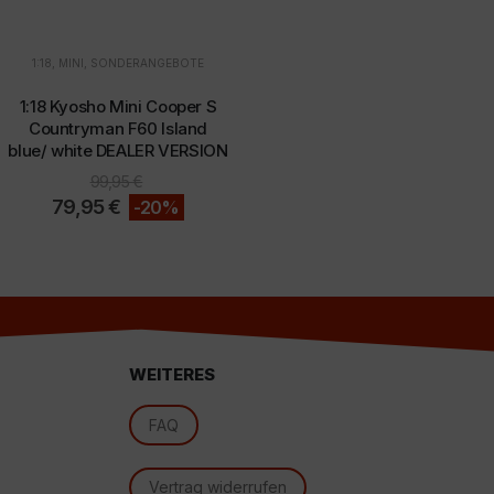
1:18
,
MINI
,
SONDERANGEBOTE
1:18 Kyosho Mini Cooper S
Countryman F60 Island
d
blue/ white DEALER VERSION
99,95
€
79,95
€
-20%
WEITERES
FAQ
Vertrag widerrufen