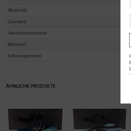
Maßstab
Zustand
Herstellernummer
Material
Fahrzeugmarke
ÄHNLICHE PRODUKTE