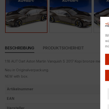
Wi
wä
mö
BESCHREIBUNG
PRODUKTSICHERHEIT
1:18 AUTOart Aston Martin Vanquish S 2017 Kopi bronze metalli
Neu in Originalverpackung.
NEW with box.
Artikelnummer
EAN
Hersteller