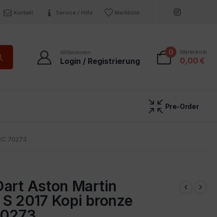
Kontakt
Service / Hilfe
Merkliste
0
Warenkorb
Willkommen
0,00
€
Login / Registrierung
Pre-Order
IC 70273
Oart Aston Martin
 S 2017 Kopi bronze
70273