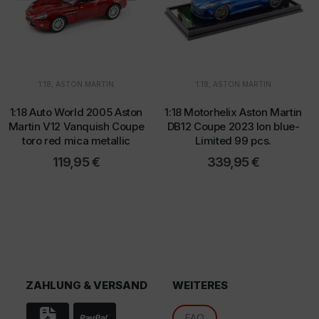
1:18
,
ASTON MARTIN
1:18
,
ASTON MARTIN
1:18 Auto World 2005 Aston
1:18 Motorhelix Aston Martin
Martin V12 Vanquish Coupe
DB12 Coupe 2023 Ion blue-
d
toro red mica metallic
Limited 99 pcs.
119,95
€
339,95
€
ZAHLUNG & VERSAND
WEITERES
FAQ