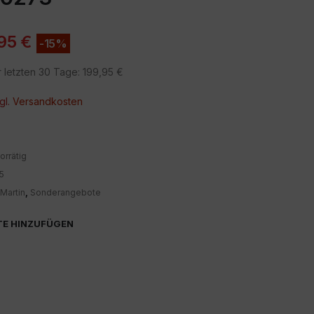
,95
€
-15%
r letzten 30 Tage:
199,95
€
gl.
Versandkosten
orrätig
5
Martin
,
Sonderangebote
TE HINZUFÜGEN