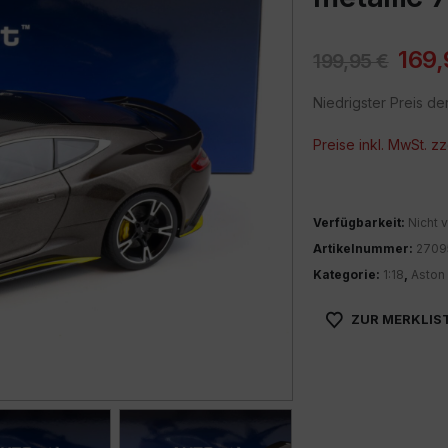
169
199,95
€
Niedrigster Preis de
Preise inkl. MwSt. zz
Verfügbarkeit:
Nicht v
Artikelnummer:
2709
Kategorie:
1:18
,
Aston 
ZUR MERKLIS