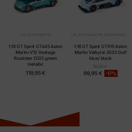
1:18
,
ASTON MARTIN
1:18
,
ASTON MARTIN
,
SONDERANGEBOTE
1:18 GT Spirit GT445 Aston
1:18 GT Spirit GT915 Aston
Martin V12 Vantage
Martin Valkyrie 2023 Gulf
Roadster 2023 green
blue/ black
metallic
119,95
€
119,95
€
99,95
€
-17%