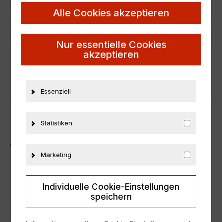
Zustand
Neu
Alle Cookies akzeptieren
Herstellernummer
70275
Material
Composite
Nur essentielle Cookies
akzeptieren
ZUSÄTZLICHE INFORMATIONEN
PRODUKTSICHERHEIT
Essenziell
Statistiken
ÄHNLICHE PRODUKTE
Marketing
Individuelle Cookie-Einstellungen
speichern