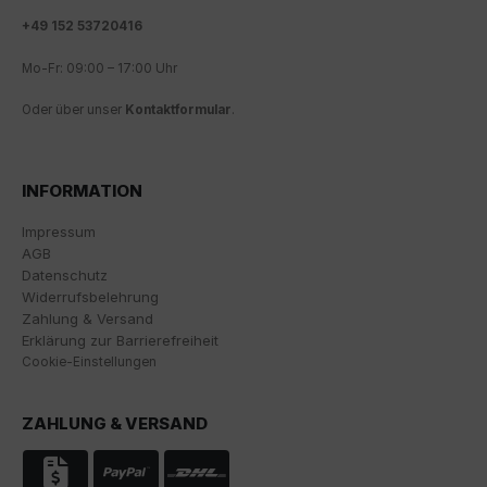
Analyse und statistische Auswertung der Website zu
+
49 152 53720416
erhalten, um die Website und das Nutzererlebnis zu
verbessern. Dabei wird das Nutzerverhalten an
Mo-Fr: 09:00 – 17:00 Uhr
Google LLC übermittelt und die besuchten Seiten, die
Verweildauer auf der Seite und die Interaktion
Oder über unser
Kontaktformular
.
verarbeitet, die von Google zu eigenen Zwecken, zur
Profilbildung und zur Verknüpfung mit anderen
Nutzungsdaten verwendet werden.
INFORMATION
Indem Sie das mit den Google-Diensten verbundene
Cookie akzeptieren, stimmen Sie gemäß Art. 49 Abs. 1
Impressum
S. 1 lit. a DSGVO ein, dass Ihre Daten in den USA durch
AGB
Google verarbeitet werden. Die USA werden vom
Datenschutz
Europäischen Gerichtshof als ein Land mit einem
Widerrufsbelehrung
nach EU-Standards unzureichenden
Zahlung & Versand
Datenschutzniveau eingestuft.
Erklärung zur Barrierefreiheit
Cookie-Einstellungen
Es besteht insbesondere das Risiko, dass Ihre Daten
von US-Behörden zu Kontroll- und
Überwachungszwecken, möglicherweise ohne
ZAHLUNG & VERSAND
Rechtsmittel, verarbeitet werden. Wenn Sie auf "Nur
essenzielle Cookies akzeptieren" klicken, findet die
oben beschriebene Übertragung nicht statt.