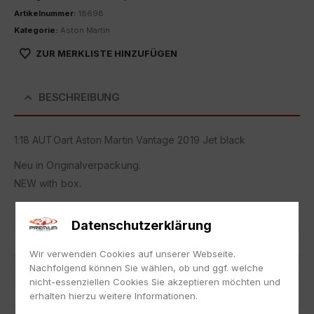
Artikelnummer:
18698
Kategorie:
Aston Martin
ZUR MERKLISTE HINZUFÜGEN
BESCHREIBUNG
1:18 AUTOart Aston Martin Vantage 2019 Jet black
Neu in Originalverpackung.
NEW with box.
Artikelnummer
18698
Datenschutzerklärung
EAN
674110702750
Wir verwenden Cookies auf unserer Webseite.
Hersteller
AUTOart
Nachfolgend können Sie wählen, ob und ggf. welche
nicht-essenziellen Cookies Sie akzeptieren möchten und
Maßstab
1:18
erhalten hierzu weitere Informationen.