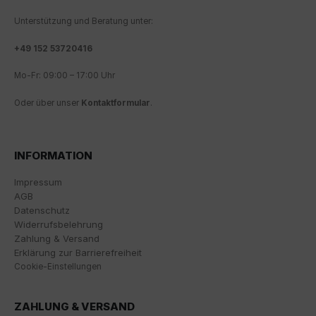
wesentliche Cookies ", "alle Cookies akzeptieren"
Unterstützung und Beratung unter:
oder "individuelle Cookie-Einstellungen speichern"
möchten.
+
49 152 53720416
Die Zustimmung zur Verwendung von nicht
Mo-Fr: 09:00 – 17:00 Uhr
essentiellen Cookies ist freiwillig. Sie können Ihre
Einstellungen auch nachträglich über die Schaltfläche
Oder über unser
Kontaktformular
.
"Cookie-Einstellungen" ändern, die Sie im Fußbereich
der Seite finden. Ergänzende Informationen finden Sie
in unseren Datenschutzbestimmungen.
INFORMATION
Wir nutzen Google Analytics, um eine kontinuierliche
Analyse und statistische Auswertung der Website zu
Impressum
erhalten, um die Website und das Nutzererlebnis zu
AGB
verbessern. Dabei wird das Nutzerverhalten an
Datenschutz
Google LLC übermittelt und die besuchten Seiten, die
Widerrufsbelehrung
Verweildauer auf der Seite und die Interaktion
Zahlung & Versand
verarbeitet, die von Google zu eigenen Zwecken, zur
Erklärung zur Barrierefreiheit
Profilbildung und zur Verknüpfung mit anderen
Cookie-Einstellungen
Nutzungsdaten verwendet werden.
ZAHLUNG & VERSAND
Indem Sie das mit den Google-Diensten verbundene