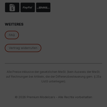
Cookie akzeptieren, stimmen Sie gemäß Art. 49 Abs. 1
S. 1 lit. a DSGVO ein, dass Ihre Daten in den USA durch
Google verarbeitet werden. Die USA werden vom
Europäischen Gerichtshof als ein Land mit einem
nach EU-Standards unzureichenden
WEITERES
Datenschutzniveau eingestuft.
Es besteht insbesondere das Risiko, dass Ihre Daten
FAQ
von US-Behörden zu Kontroll- und
Überwachungszwecken, möglicherweise ohne
Vertrag widerrufen
Rechtsmittel, verarbeitet werden. Wenn Sie auf "Nur
essenzielle Cookies akzeptieren" klicken, findet die
oben beschriebene Übertragung nicht statt.
Alle Preise inklusive der gesetzlichen MwSt. (kein Ausweis der MwSt.
auf Rechnungen bei Artikeln, die der Differenzbesteuerung gem. § 25a
UstG unterliegen).
© 2026
Premium Modelcars - Alle Rechte vorbehalten