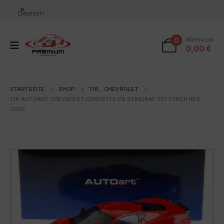
Deutsch
0
Warenkorb
0,00
€
STARTSEITE
SHOP
1:18
,
CHEVROLET
1:18 AUTOART CHEVROLET CORVETTE C8 STINGRAY Z51 TORCH RED
2020