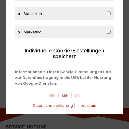
Hersteller
AUTOart
Maßstab
1:18
Statistiken
Zustand
Neu
Marketing
Herstellernummer
71282
Material
Composite
Individuelle Cookie-Einstellungen
speichern
ZUSÄTZLICHE INFORMATIONEN
Informationen zu Ihren Cookie-Einstellungen und
PRODUKTSICHERHEIT
zur Datenübertragung in die USA bei der Nutzung
von Google-Diensten.
Wir verwenden Cookies auf unserer Website. Einige
Cookies sind absolut notwendig, um unsere Website
en
|
de
|
es
zu betreiben ("essential"). Alle anderen Cookies
Datenschutzerklärung
|
Impressum
werden nur gesetzt, wenn Sie ihrer Verwendung
zustimmen (z. B. für Google Maps).
Über die Auswahl bestimmter Cookies in den
SERVICE-HOTLINE
Akkordeon-Elementen können Sie wählen, ob Sie "nur