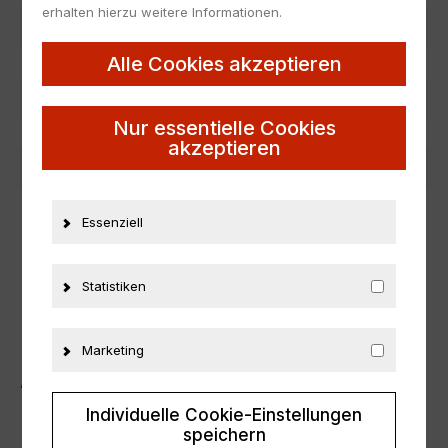
erhalten hierzu weitere Informationen.
Hersteller
AUTOart
Alle Cookies akzeptieren
Maßstab
1:18
Zustand
Neu
Nur essentielle Cookies
Herstellernummer
89878
akzeptieren
Material
Metall
Essenziell
ZUSÄTZLICHE INFORMATIONEN
PRODUKTSICHERHEIT
Statistiken
Marketing
ÄHNLICHE PRODUKTE
Individuelle Cookie-Einstellungen
speichern