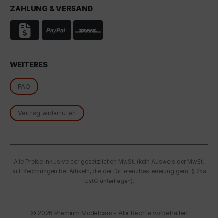
ZAHLUNG & VERSAND
essenzielle Cookies akzeptieren" klicken, findet die
oben beschriebene Übertragung nicht statt.
WEITERES
FAQ
Vertrag widerrufen
Alle Preise inklusive der gesetzlichen MwSt. (kein Ausweis der MwSt.
auf Rechnungen bei Artikeln, die der Differenzbesteuerung gem. § 25a
UstG unterliegen).
© 2026
Premium Modelcars - Alle Rechte vorbehalten