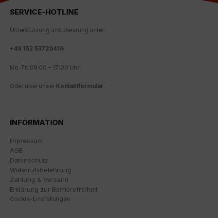
SERVICE-HOTLINE
Wir nutzen Google Analytics, um eine kontinuierliche
Analyse und statistische Auswertung der Website zu
Unterstützung und Beratung unter:
erhalten, um die Website und das Nutzererlebnis zu
verbessern. Dabei wird das Nutzerverhalten an
+
49 152 53720416
Google LLC übermittelt und die besuchten Seiten, die
Verweildauer auf der Seite und die Interaktion
Mo-Fr: 09:00 – 17:00 Uhr
verarbeitet, die von Google zu eigenen Zwecken, zur
Profilbildung und zur Verknüpfung mit anderen
Oder über unser
Kontaktformular
.
Nutzungsdaten verwendet werden.
Indem Sie das mit den Google-Diensten verbundene
Cookie akzeptieren, stimmen Sie gemäß Art. 49 Abs. 1
INFORMATION
S. 1 lit. a DSGVO ein, dass Ihre Daten in den USA durch
Google verarbeitet werden. Die USA werden vom
Impressum
Europäischen Gerichtshof als ein Land mit einem
AGB
nach EU-Standards unzureichenden
Datenschutz
Datenschutzniveau eingestuft.
Widerrufsbelehrung
Zahlung & Versand
Es besteht insbesondere das Risiko, dass Ihre Daten
Erklärung zur Barrierefreiheit
von US-Behörden zu Kontroll- und
Cookie-Einstellungen
Überwachungszwecken, möglicherweise ohne
Rechtsmittel, verarbeitet werden. Wenn Sie auf "Nur