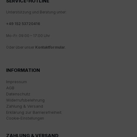
SERVICE-HOTLINE
Wir nutzen Google Analytics, um eine kontinuierliche
Analyse und statistische Auswertung der Website zu
Unterstützung und Beratung unter:
erhalten, um die Website und das Nutzererlebnis zu
verbessern. Dabei wird das Nutzerverhalten an
+
49 152 53720416
Google LLC übermittelt und die besuchten Seiten, die
Verweildauer auf der Seite und die Interaktion
Mo-Fr: 09:00 – 17:00 Uhr
verarbeitet, die von Google zu eigenen Zwecken, zur
Oder über unser
Kontaktformular
.
Profilbildung und zur Verknüpfung mit anderen
Nutzungsdaten verwendet werden.
Indem Sie das mit den Google-Diensten verbundene
INFORMATION
Cookie akzeptieren, stimmen Sie gemäß Art. 49 Abs. 1
S. 1 lit. a DSGVO ein, dass Ihre Daten in den USA durch
Impressum
Google verarbeitet werden. Die USA werden vom
AGB
Europäischen Gerichtshof als ein Land mit einem
Datenschutz
nach EU-Standards unzureichenden
Widerrufsbelehrung
Datenschutzniveau eingestuft.
Zahlung & Versand
Erklärung zur Barrierefreiheit
Es besteht insbesondere das Risiko, dass Ihre Daten
Cookie-Einstellungen
von US-Behörden zu Kontroll- und
Überwachungszwecken, möglicherweise ohne
Rechtsmittel, verarbeitet werden. Wenn Sie auf "Nur
ZAHLUNG & VERSAND