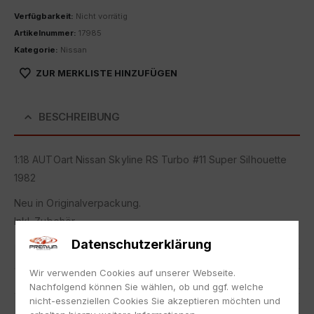
Verfügbarkeit:
Nicht vorrätig
Artikelnummer:
17985
Kategorie:
Nissan
ZUR MERKLISTE HINZUFÜGEN
BESCHREIBUNG
1:18 AUTOart Nissan Skyline RS Turbo #11 Super Silhouette
1982
Neu in Originalverpackung.
Inkl. Zubehör.
Datenschutzerklärung
Artikelnummer
17985
Wir verwenden Cookies auf unserer Webseite.
EAN
674110882766
Nachfolgend können Sie wählen, ob und ggf. welche
nicht-essenziellen Cookies Sie akzeptieren möchten und
Hersteller
AUTOart