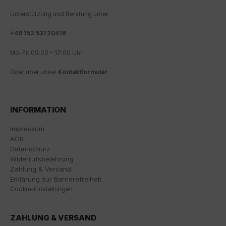
Wir nutzen Google Analytics, um eine kontinuierliche
Unterstützung und Beratung unter:
Analyse und statistische Auswertung der Website zu
erhalten, um die Website und das Nutzererlebnis zu
+
49 152 53720416
verbessern. Dabei wird das Nutzerverhalten an
Google LLC übermittelt und die besuchten Seiten, die
Mo-Fr: 09:00 – 17:00 Uhr
Verweildauer auf der Seite und die Interaktion
verarbeitet, die von Google zu eigenen Zwecken, zur
Oder über unser
Kontaktformular
.
Profilbildung und zur Verknüpfung mit anderen
Nutzungsdaten verwendet werden.
Indem Sie das mit den Google-Diensten verbundene
INFORMATION
Cookie akzeptieren, stimmen Sie gemäß Art. 49 Abs. 1
S. 1 lit. a DSGVO ein, dass Ihre Daten in den USA durch
Impressum
Google verarbeitet werden. Die USA werden vom
AGB
Europäischen Gerichtshof als ein Land mit einem
Datenschutz
nach EU-Standards unzureichenden
Widerrufsbelehrung
Datenschutzniveau eingestuft.
Zahlung & Versand
Erklärung zur Barrierefreiheit
Es besteht insbesondere das Risiko, dass Ihre Daten
Cookie-Einstellungen
von US-Behörden zu Kontroll- und
Überwachungszwecken, möglicherweise ohne
Rechtsmittel, verarbeitet werden. Wenn Sie auf "Nur
ZAHLUNG & VERSAND
essenzielle Cookies akzeptieren" klicken, findet die