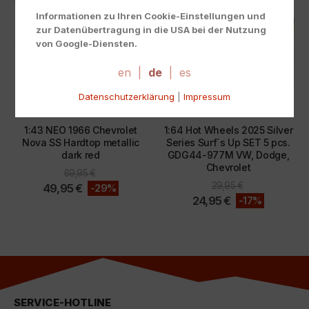
Informationen zu Ihren Cookie-Einstellungen und
zur Datenübertragung in die USA bei der Nutzung
von Google-Diensten.
Wir verwenden Cookies auf unserer Website. Einige
Cookies sind absolut notwendig, um unsere Website
en
|
de
|
es
zu betreiben ("essential"). Alle anderen Cookies
Datenschutzerklärung
|
Impressum
werden nur gesetzt, wenn Sie ihrer Verwendung
1:43
,
CHEVROLET
,
SONDERANGEBOTE
1:64
,
CHEVROLET
,
DODGE
,
SONDERANGEBOTE
,
zustimmen (z. B. für Google Maps).
1:43 NEO 1966 Chevrolet
1:64 Hot Wheels 2025 Silver
Über die Auswahl bestimmter Cookies in den
Nova SS Hardtop metallic
Series Surf´s Up SET 5 pcs.
Akkordeon-Elementen können Sie wählen, ob Sie "nur
dark red
GDG44-977M VW, Dodge,
wesentliche Cookies ", "alle Cookies akzeptieren"
Chevrolet
69,95
€
oder "individuelle Cookie-Einstellungen speichern"
29,95
€
49,95
€
-29%
möchten.
24,95
€
-17%
Die Zustimmung zur Verwendung von nicht
essentiellen Cookies ist freiwillig. Sie können Ihre
Einstellungen auch nachträglich über die Schaltfläche
"Cookie-Einstellungen" ändern, die Sie im Fußbereich
der Seite finden. Ergänzende Informationen finden Sie
in unseren Datenschutzbestimmungen.
SERVICE-HOTLINE