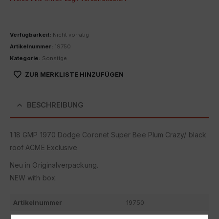
Verfügbarkeit:
Nicht vorrätig
Artikelnummer:
19750
Kategorie:
Sonstige
ZUR MERKLISTE HINZUFÜGEN
BESCHREIBUNG
1:18 GMP 1970 Dodge Coronet Super Bee Plum Crazy/ black
roof ACME Exclusive
Neu in Originalverpackung.
NEW with box.
Artikelnummer
19750