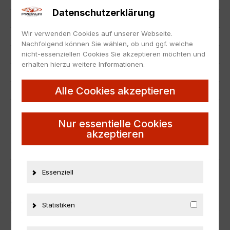
EAN
819725020961
Datenschutzerklärung
Hersteller
GMP
Wir verwenden Cookies auf unserer Webseite.
Maßstab
1:18
Nachfolgend können Sie wählen, ob und ggf. welche
nicht-essenziellen Cookies Sie akzeptieren möchten und
Zustand
Neu
erhalten hierzu weitere Informationen.
Herstellernummer
GMP-18860-B
Alle Cookies akzeptieren
Material
Metall
ZUSÄTZLICHE INFORMATIONEN
Nur essentielle Cookies
akzeptieren
PRODUKTSICHERHEIT
Essenziell
ÄHNLICHE PRODUKTE
Statistiken