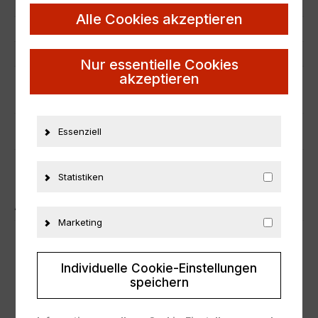
Zustand
Neu
Alle Cookies akzeptieren
Herstellernummer
12991
Material
Metall
Nur essentielle Cookies
akzeptieren
ZUSÄTZLICHE INFORMATIONEN
PRODUKTSICHERHEIT
Essenziell
Statistiken
ÄHNLICHE PRODUKTE
Marketing
EXCLUSIVE
EXCLUSIVE
Individuelle Cookie-Einstellungen
speichern