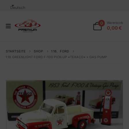
Deutsch
0
Warenkorb
0,00
€
STARTSEITE
SHOP
1:18
,
FORD
1:18 GREENLIGHT FORD F-100 PICK-UP *TEXACO* + GAS PUMP