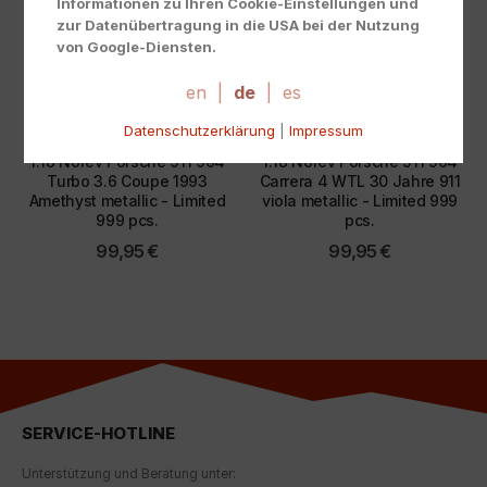
Informationen zu Ihren Cookie-Einstellungen und
zur Datenübertragung in die USA bei der Nutzung
von Google-Diensten.
Wir verwenden Cookies auf unserer Website. Einige
Cookies sind absolut notwendig, um unsere Website
en
|
de
|
es
zu betreiben ("essential"). Alle anderen Cookies
1:18
,
EXCLUSIVE
,
PORSCHE
1:18
,
EXCLUSIVE
,
PORSCHE
Datenschutzerklärung
|
Impressum
werden nur gesetzt, wenn Sie ihrer Verwendung
zustimmen (z. B. für Google Maps).
1:18 Norev Porsche 911 964
1:18 Norev Porsche 911 964
Turbo 3.6 Coupe 1993
Carrera 4 WTL 30 Jahre 911
Über die Auswahl bestimmter Cookies in den
Amethyst metallic - Limited
viola metallic - Limited 999
Akkordeon-Elementen können Sie wählen, ob Sie "nur
999 pcs.
pcs.
wesentliche Cookies ", "alle Cookies akzeptieren"
99,95
€
99,95
€
oder "individuelle Cookie-Einstellungen speichern"
möchten.
Die Zustimmung zur Verwendung von nicht
essentiellen Cookies ist freiwillig. Sie können Ihre
Einstellungen auch nachträglich über die Schaltfläche
"Cookie-Einstellungen" ändern, die Sie im Fußbereich
der Seite finden. Ergänzende Informationen finden Sie
SERVICE-HOTLINE
in unseren Datenschutzbestimmungen.
Unterstützung und Beratung unter:
Wir nutzen Google Analytics, um eine kontinuierliche