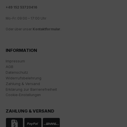
Analyse und statistische Auswertung der Website zu
+
49 152 53720416
erhalten, um die Website und das Nutzererlebnis zu
verbessern. Dabei wird das Nutzerverhalten an
Mo-Fr: 09:00 – 17:00 Uhr
Google LLC übermittelt und die besuchten Seiten, die
Verweildauer auf der Seite und die Interaktion
Oder über unser
Kontaktformular
.
verarbeitet, die von Google zu eigenen Zwecken, zur
Profilbildung und zur Verknüpfung mit anderen
Nutzungsdaten verwendet werden.
INFORMATION
Indem Sie das mit den Google-Diensten verbundene
Cookie akzeptieren, stimmen Sie gemäß Art. 49 Abs. 1
Impressum
S. 1 lit. a DSGVO ein, dass Ihre Daten in den USA durch
AGB
Google verarbeitet werden. Die USA werden vom
Datenschutz
Europäischen Gerichtshof als ein Land mit einem
Widerrufsbelehrung
nach EU-Standards unzureichenden
Zahlung & Versand
Datenschutzniveau eingestuft.
Erklärung zur Barrierefreiheit
Cookie-Einstellungen
Es besteht insbesondere das Risiko, dass Ihre Daten
von US-Behörden zu Kontroll- und
Überwachungszwecken, möglicherweise ohne
ZAHLUNG & VERSAND
Rechtsmittel, verarbeitet werden. Wenn Sie auf "Nur
essenzielle Cookies akzeptieren" klicken, findet die
oben beschriebene Übertragung nicht statt.