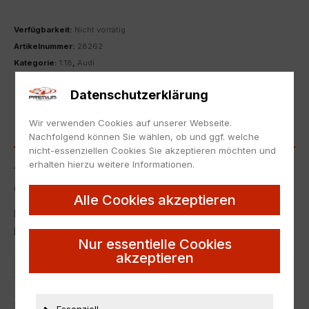
Verfügbarkeit:
Nicht vorrätig
Artikelnummer:
28262
Kategorie:
1:18
,
Audi
ZUR MERKLISTE HINZUFÜGEN
Datenschutzerklärung
Wir verwenden Cookies auf unserer Webseite.
BESCHREIBUNG
Nachfolgend können Sie wählen, ob und ggf. welche
nicht-essenziellen Cookies Sie akzeptieren möchten und
erhalten hierzu weitere Informationen.
1:18 GT Spirit GT393 Audi E-Tron GT 2021 Kemora grey/
Carbon roof
Alle Cookies akzeptieren
Neu in Originalverpackung.
NEW with box.
Nur essentielle Cookies
akzeptieren
Artikelnummer
28262
EAN
9580010311958