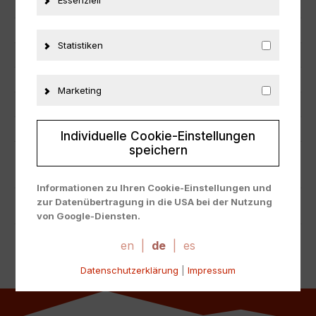
Essenziell
Hersteller
GT Spirit
Maßstab
1:18
Statistiken
Zustand
Neu
Herstellernummer
GT393
Marketing
Material
Resine
Fahrzeugmarke
Audi
Individuelle Cookie-Einstellungen
speichern
ZUSÄTZLICHE INFORMATIONEN
Informationen zu Ihren Cookie-Einstellungen und
zur Datenübertragung in die USA bei der Nutzung
PRODUKTSICHERHEIT
von Google-Diensten.
Wir verwenden Cookies auf unserer Website. Einige
Cookies sind absolut notwendig, um unsere Website
en
|
de
|
es
zu betreiben ("essential"). Alle anderen Cookies
Datenschutzerklärung
|
Impressum
werden nur gesetzt, wenn Sie ihrer Verwendung
zustimmen (z. B. für Google Maps).
Über die Auswahl bestimmter Cookies in den