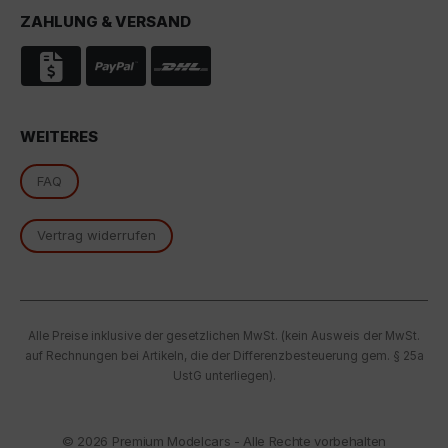
Indem Sie das mit den Google-Diensten verbundene
ZAHLUNG & VERSAND
Cookie akzeptieren, stimmen Sie gemäß Art. 49 Abs. 1
S. 1 lit. a DSGVO ein, dass Ihre Daten in den USA durch
Google verarbeitet werden. Die USA werden vom
Europäischen Gerichtshof als ein Land mit einem
nach EU-Standards unzureichenden
Datenschutzniveau eingestuft.
WEITERES
Es besteht insbesondere das Risiko, dass Ihre Daten
FAQ
von US-Behörden zu Kontroll- und
Überwachungszwecken, möglicherweise ohne
Rechtsmittel, verarbeitet werden. Wenn Sie auf "Nur
Vertrag widerrufen
essenzielle Cookies akzeptieren" klicken, findet die
oben beschriebene Übertragung nicht statt.
Alle Preise inklusive der gesetzlichen MwSt. (kein Ausweis der MwSt.
auf Rechnungen bei Artikeln, die der Differenzbesteuerung gem. § 25a
UstG unterliegen).
© 2026
Premium Modelcars - Alle Rechte vorbehalten