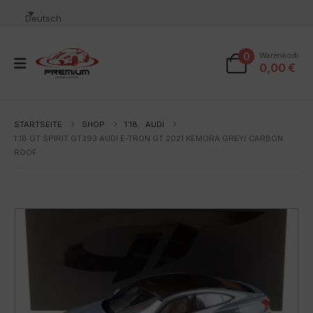
Deutsch
0
Warenkorb
0,00
€
STARTSEITE
SHOP
1:18
,
AUDI
1:18 GT SPIRIT GT393 AUDI E-TRON GT 2021 KEMORA GREY/ CARBON
ROOF