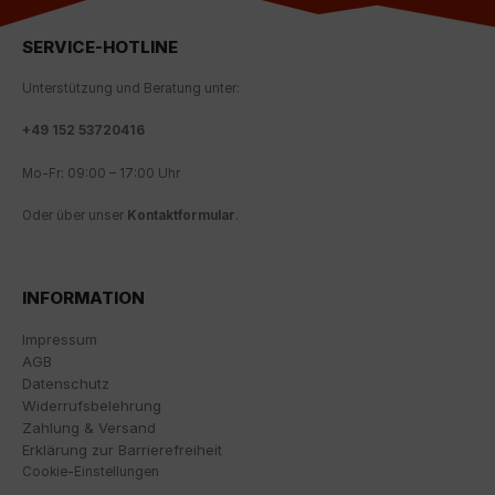
Wir nutzen Google Analytics, um eine kontinuierliche
SERVICE-HOTLINE
Analyse und statistische Auswertung der Website zu
erhalten, um die Website und das Nutzererlebnis zu
Unterstützung und Beratung unter:
verbessern. Dabei wird das Nutzerverhalten an
Google LLC übermittelt und die besuchten Seiten, die
+
49 152 53720416
Verweildauer auf der Seite und die Interaktion
verarbeitet, die von Google zu eigenen Zwecken, zur
Mo-Fr: 09:00 – 17:00 Uhr
Profilbildung und zur Verknüpfung mit anderen
Oder über unser
Kontaktformular
.
Nutzungsdaten verwendet werden.
Indem Sie das mit den Google-Diensten verbundene
Cookie akzeptieren, stimmen Sie gemäß Art. 49 Abs. 1
INFORMATION
S. 1 lit. a DSGVO ein, dass Ihre Daten in den USA durch
Google verarbeitet werden. Die USA werden vom
Impressum
Europäischen Gerichtshof als ein Land mit einem
AGB
nach EU-Standards unzureichenden
Datenschutz
Datenschutzniveau eingestuft.
Widerrufsbelehrung
Zahlung & Versand
Es besteht insbesondere das Risiko, dass Ihre Daten
Erklärung zur Barrierefreiheit
von US-Behörden zu Kontroll- und
Cookie-Einstellungen
Überwachungszwecken, möglicherweise ohne