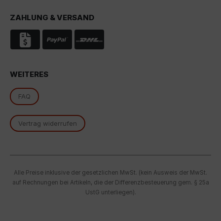
Rechtsmittel, verarbeitet werden. Wenn Sie auf "Nur
essenzielle Cookies akzeptieren" klicken, findet die
ZAHLUNG & VERSAND
oben beschriebene Übertragung nicht statt.
WEITERES
FAQ
Vertrag widerrufen
Alle Preise inklusive der gesetzlichen MwSt. (kein Ausweis der MwSt.
auf Rechnungen bei Artikeln, die der Differenzbesteuerung gem. § 25a
UstG unterliegen).