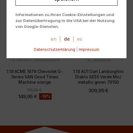
Informationen zu Ihren Cookie-Einstellungen und
zur Datenübertragung in die USA bei der Nutzung
von Google-Diensten.
Wir verwenden Cookies auf unserer Website. Einige
Cookies sind absolut notwendig, um unsere Website
en
|
de
|
es
zu betreiben ("essential"). Alle anderen Cookies
Datenschutzerklärung
|
Impressum
werden nur gesetzt, wenn Sie ihrer Verwendung
zustimmen (z. B. für Google Maps).
1:18
,
CHEVROLET
,
SONDERANGEBOTE
1:18
,
LAMBORGHINI
Über die Auswahl bestimmter Cookies in den
1:18 ACME 1976 Chevrolet G-
1:18 AUTOart Lamborghini
Akkordeon-Elementen können Sie wählen, ob Sie "nur
Series VAN Good Times
Diablo SE30 Verde Mic/
wesentliche Cookies ", "alle Cookies akzeptieren"
Machine orange
metallic green 79150
oder "individuelle Cookie-Einstellungen speichern"
184,95
€
309,95
€
möchten.
149,95
€
-19%
Die Zustimmung zur Verwendung von nicht
essentiellen Cookies ist freiwillig. Sie können Ihre
Einstellungen auch nachträglich über die Schaltfläche
"Cookie-Einstellungen" ändern, die Sie im Fußbereich
der Seite finden. Ergänzende Informationen finden Sie
in unseren Datenschutzbestimmungen.