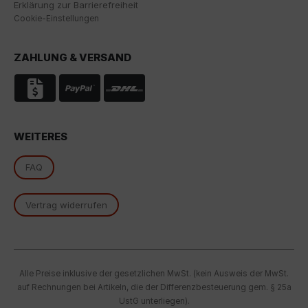
Erklärung zur Barrierefreiheit
Überwachungszwecken, möglicherweise ohne
Cookie-Einstellungen
Rechtsmittel, verarbeitet werden. Wenn Sie auf "Nur
essenzielle Cookies akzeptieren" klicken, findet die
oben beschriebene Übertragung nicht statt.
ZAHLUNG & VERSAND
WEITERES
FAQ
Vertrag widerrufen
Alle Preise inklusive der gesetzlichen MwSt. (kein Ausweis der MwSt.
auf Rechnungen bei Artikeln, die der Differenzbesteuerung gem. § 25a
UstG unterliegen).