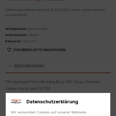
Differenzbesteuerung nach § 25a UStG, keine ausgewiesene
Umsatzsteuer.
Verfügbarkeit:
Nicht vorrätig
Artikelnummer:
26630
Kategorie:
1:18
,
Ford
ZUR MERKLISTE HINZUFÜGEN
BESCHREIBUNG
1:18 Highway61 Ford Mustang Boss 302 Coupe Smokey
Tribute black/ gold 50730
Neu in Originalverpackung.
Datenschutzerklärung
NEW with box.
Wir verwenden Cookies auf unserer Webseite.