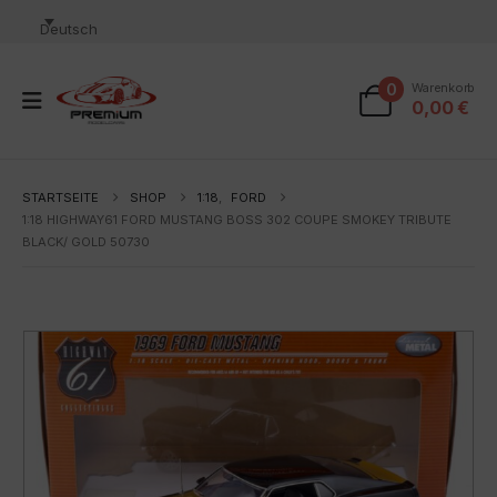
Deutsch
0
Warenkorb
0,00
€
STARTSEITE
SHOP
1:18
,
FORD
1:18 HIGHWAY61 FORD MUSTANG BOSS 302 COUPE SMOKEY TRIBUTE
BLACK/ GOLD 50730