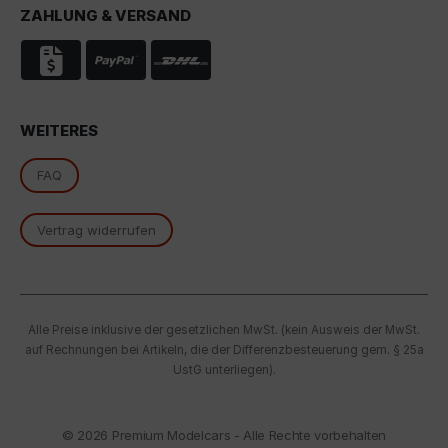
ZAHLUNG & VERSAND
essenzielle Cookies akzeptieren" klicken, findet die
oben beschriebene Übertragung nicht statt.
WEITERES
FAQ
Vertrag widerrufen
Alle Preise inklusive der gesetzlichen MwSt. (kein Ausweis der MwSt.
auf Rechnungen bei Artikeln, die der Differenzbesteuerung gem. § 25a
UstG unterliegen).
© 2026
Premium Modelcars - Alle Rechte vorbehalten