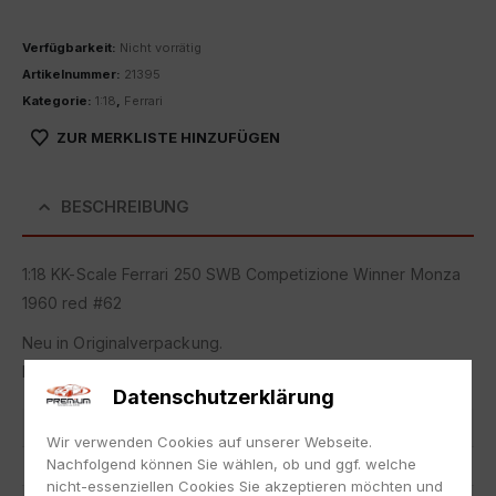
Verfügbarkeit:
Nicht vorrätig
Artikelnummer:
21395
Kategorie:
1:18
,
Ferrari
ZUR MERKLISTE HINZUFÜGEN
BESCHREIBUNG
1:18 KK-Scale Ferrari 250 SWB Competizione Winner Monza
1960 red #62
Neu in Originalverpackung.
NEW with box.
Datenschutzerklärung
Artikelnummer
21395
Wir verwenden Cookies auf unserer Webseite.
Nachfolgend können Sie wählen, ob und ggf. welche
EAN
4260699761064
nicht-essenziellen Cookies Sie akzeptieren möchten und