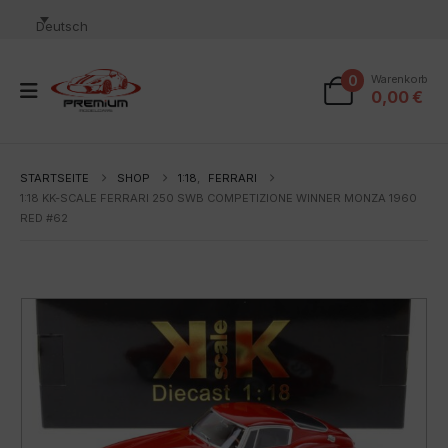
Deutsch
0
Warenkorb
0,00
€
STARTSEITE
SHOP
1:18
,
FERRARI
1:18 KK-SCALE FERRARI 250 SWB COMPETIZIONE WINNER MONZA 1960
RED #62