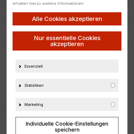
Hersteller
KK-Scale
erhalten hierzu weitere Informationen.
Maßstab
1:18
Alle Cookies akzeptieren
Zustand
Neu
Herstellernummer
KKDC180864
Nur essentielle Cookies
akzeptieren
Material
Metall
ZUSÄTZLICHE INFORMATIONEN
Essenziell
PRODUKTSICHERHEIT
Statistiken
Marketing
ÄHNLICHE PRODUKTE
Individuelle Cookie-Einstellungen
EXCLUSIVE
speichern