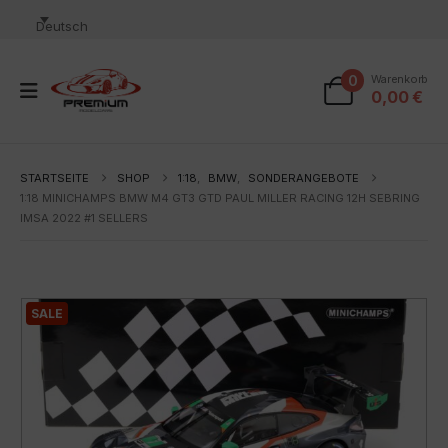
Deutsch
0
Warenkorb
0,00
€
STARTSEITE
SHOP
1:18
,
BMW
,
SONDERANGEBOTE
1:18 MINICHAMPS BMW M4 GT3 GTD PAUL MILLER RACING 12H SEBRING
IMSA 2022 #1 SELLERS
SALE