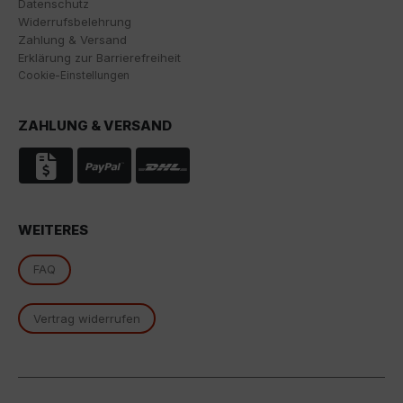
Datenschutz
Profilbildung und zur Verknüpfung mit anderen
Widerrufsbelehrung
Nutzungsdaten verwendet werden.
Zahlung & Versand
Indem Sie das mit den Google-Diensten verbundene
Erklärung zur Barrierefreiheit
Cookie akzeptieren, stimmen Sie gemäß Art. 49 Abs. 1
Cookie-Einstellungen
S. 1 lit. a DSGVO ein, dass Ihre Daten in den USA durch
Google verarbeitet werden. Die USA werden vom
ZAHLUNG & VERSAND
Europäischen Gerichtshof als ein Land mit einem
nach EU-Standards unzureichenden
Datenschutzniveau eingestuft.
Es besteht insbesondere das Risiko, dass Ihre Daten
von US-Behörden zu Kontroll- und
WEITERES
Überwachungszwecken, möglicherweise ohne
Rechtsmittel, verarbeitet werden. Wenn Sie auf "Nur
FAQ
essenzielle Cookies akzeptieren" klicken, findet die
oben beschriebene Übertragung nicht statt.
Vertrag widerrufen