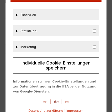
Neu in Originalverpackung.
Artikelnummer
29501
Essenziell
EAN
4012138767102
Statistiken
Hersteller
Minichamps
Maßstab
1:18
Marketing
Zustand
Neu
Herstellernummer
155222001
Individuelle Cookie-Einstellungen
Material
Metall
speichern
Fahrzeugmarke
BMW
Informationen zu Ihren Cookie-Einstellungen und
zur Datenübertragung in die USA bei der Nutzung
ZUSÄTZLICHE INFORMATIONEN
von Google-Diensten.
Wir verwenden Cookies auf unserer Website. Einige
Cookies sind absolut notwendig, um unsere Website
en
|
de
|
es
PRODUKTSICHERHEIT
zu betreiben ("essential"). Alle anderen Cookies
Datenschutzerklärung
|
Impressum
werden nur gesetzt, wenn Sie ihrer Verwendung