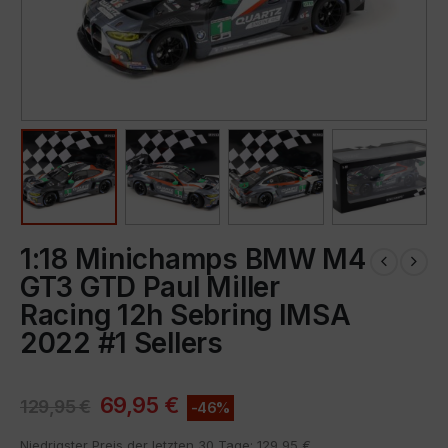
1:18 Minichamps BMW M4
GT3 GTD Paul Miller
Racing 12h Sebring IMSA
2022 #1 Sellers
69,95
€
129,95
€
-46%
Niedrigster Preis der letzten 30 Tage:
129,95
€