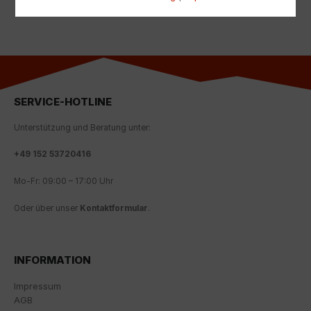
zustimmen (z. B. für Google Maps).
Über die Auswahl bestimmter Cookies in den
Akkordeon-Elementen können Sie wählen, ob Sie "nur
wesentliche Cookies ", "alle Cookies akzeptieren"
oder "individuelle Cookie-Einstellungen speichern"
möchten.
SERVICE-HOTLINE
Die Zustimmung zur Verwendung von nicht
Unterstützung und Beratung unter:
essentiellen Cookies ist freiwillig. Sie können Ihre
Einstellungen auch nachträglich über die Schaltfläche
+
49 152 53720416
"Cookie-Einstellungen" ändern, die Sie im Fußbereich
der Seite finden. Ergänzende Informationen finden Sie
Mo-Fr: 09:00 – 17:00 Uhr
in unseren Datenschutzbestimmungen.
Oder über unser
Kontaktformular
.
Wir nutzen Google Analytics, um eine kontinuierliche
Analyse und statistische Auswertung der Website zu
erhalten, um die Website und das Nutzererlebnis zu
INFORMATION
verbessern. Dabei wird das Nutzerverhalten an
Google LLC übermittelt und die besuchten Seiten, die
Impressum
Verweildauer auf der Seite und die Interaktion
AGB
verarbeitet, die von Google zu eigenen Zwecken, zur