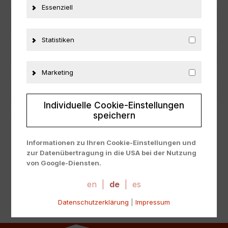
EAN
4012138760158
Essenziell
Hersteller
Minichamps
Maßstab
1:18
Statistiken
Zustand
Neu
Herstellernummer
153068320
Marketing
Material
Metall
Individuelle Cookie-Einstellungen
Fahrzeugmarke
Porsche
speichern
ZUSÄTZLICHE INFORMATIONEN
Informationen zu Ihren Cookie-Einstellungen und
zur Datenübertragung in die USA bei der Nutzung
PRODUKTSICHERHEIT
von Google-Diensten.
Wir verwenden Cookies auf unserer Website. Einige
Cookies sind absolut notwendig, um unsere Website
en
|
de
|
es
zu betreiben ("essential"). Alle anderen Cookies
Datenschutzerklärung
|
Impressum
werden nur gesetzt, wenn Sie ihrer Verwendung
zustimmen (z. B. für Google Maps).