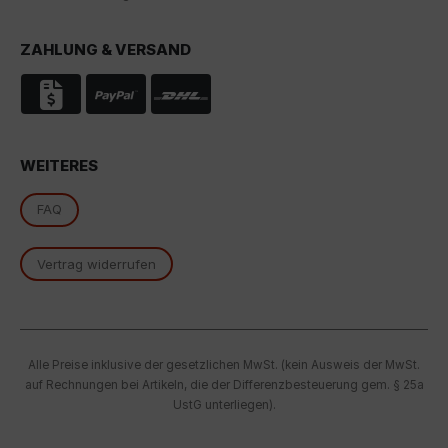
Indem Sie das mit den Google-Diensten verbundene
Cookie akzeptieren, stimmen Sie gemäß Art. 49 Abs. 1
ZAHLUNG & VERSAND
S. 1 lit. a DSGVO ein, dass Ihre Daten in den USA durch
Google verarbeitet werden. Die USA werden vom
Europäischen Gerichtshof als ein Land mit einem
nach EU-Standards unzureichenden
Datenschutzniveau eingestuft.
WEITERES
Es besteht insbesondere das Risiko, dass Ihre Daten
von US-Behörden zu Kontroll- und
FAQ
Überwachungszwecken, möglicherweise ohne
Rechtsmittel, verarbeitet werden. Wenn Sie auf "Nur
essenzielle Cookies akzeptieren" klicken, findet die
Vertrag widerrufen
oben beschriebene Übertragung nicht statt.
Alle Preise inklusive der gesetzlichen MwSt. (kein Ausweis der MwSt.
auf Rechnungen bei Artikeln, die der Differenzbesteuerung gem. § 25a
UstG unterliegen).