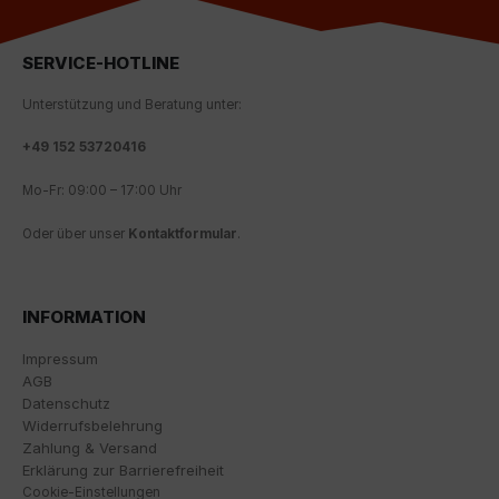
Über die Auswahl bestimmter Cookies in den
Akkordeon-Elementen können Sie wählen, ob Sie "nur
wesentliche Cookies ", "alle Cookies akzeptieren"
SERVICE-HOTLINE
oder "individuelle Cookie-Einstellungen speichern"
möchten.
Unterstützung und Beratung unter:
Die Zustimmung zur Verwendung von nicht
+
49 152 53720416
essentiellen Cookies ist freiwillig. Sie können Ihre
Einstellungen auch nachträglich über die Schaltfläche
Mo-Fr: 09:00 – 17:00 Uhr
"Cookie-Einstellungen" ändern, die Sie im Fußbereich
der Seite finden. Ergänzende Informationen finden Sie
Oder über unser
Kontaktformular
.
in unseren Datenschutzbestimmungen.
Wir nutzen Google Analytics, um eine kontinuierliche
INFORMATION
Analyse und statistische Auswertung der Website zu
erhalten, um die Website und das Nutzererlebnis zu
Impressum
verbessern. Dabei wird das Nutzerverhalten an
AGB
Google LLC übermittelt und die besuchten Seiten, die
Datenschutz
Verweildauer auf der Seite und die Interaktion
Widerrufsbelehrung
verarbeitet, die von Google zu eigenen Zwecken, zur
Zahlung & Versand
Profilbildung und zur Verknüpfung mit anderen
Erklärung zur Barrierefreiheit
Nutzungsdaten verwendet werden.
Cookie-Einstellungen