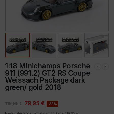
1:18 Minichamps Porsche
911 (991.2) GT2 RS Coupe
Weissach Package dark
green/ gold 2018
79,95
€
119,95
€
-33%
Niedrigster Preis der letzten 30 Tage:
119,95
€