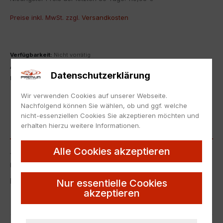
Preise inkl. MwSt. zzgl.
Versandkosten
Verfügbarkeit:
Nicht vorrätig
Artikelnummer:
21886
Datenschutzerklärung
Kategorie:
1:18
,
Porsche
,
Sonderangebote
ZUR MERKLISTE HINZUFÜGEN
Wir verwenden Cookies auf unserer Webseite.
Nachfolgend können Sie wählen, ob und ggf. welche
nicht-essenziellen Cookies Sie akzeptieren möchten und
erhalten hierzu weitere Informationen.
BESCHREIBUNG
Alle Cookies akzeptieren
1:18 Minichamps Porsche 911 (991.2) GT2 RS Coupe Weissach
Package dark green/ gold 2018
Neu in Originalverpackung.
Nur essentielle Cookies
akzeptieren
Artikelnummer
21886