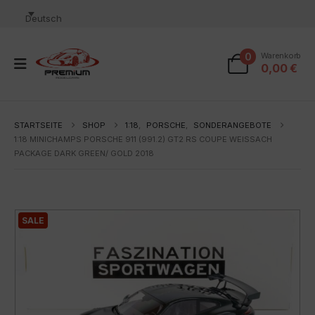
Deutsch
0
Warenkorb
0,00
€
STARTSEITE
SHOP
1:18
,
PORSCHE
,
SONDERANGEBOTE
1:18 MINICHAMPS PORSCHE 911 (991.2) GT2 RS COUPE WEISSACH
PACKAGE DARK GREEN/ GOLD 2018
SALE