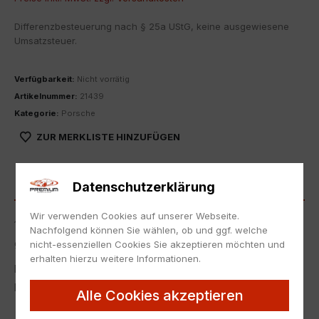
Differenzbesteuerung nach § 25a UStG, keine ausgewiesene
Umsatzsteuer.
Verfügbarkeit:
Nicht vorrätig
Artikelnummer:
21439
Kategorie:
Porsche
ZUR MERKLISTE HINZUFÜGEN
BESCHREIBUNG
Datenschutzerklärung
Wir verwenden Cookies auf unserer Webseite.
1:18 Minichamps Porsche 911 (991) Turbo S Coupe achat
Nachfolgend können Sie wählen, ob und ggf. welche
grey metallic DEALER VERSION
nicht-essenziellen Cookies Sie akzeptieren möchten und
erhalten hierzu weitere Informationen.
Neu in Originalverpackung.
NEW with box.
Alle Cookies akzeptieren