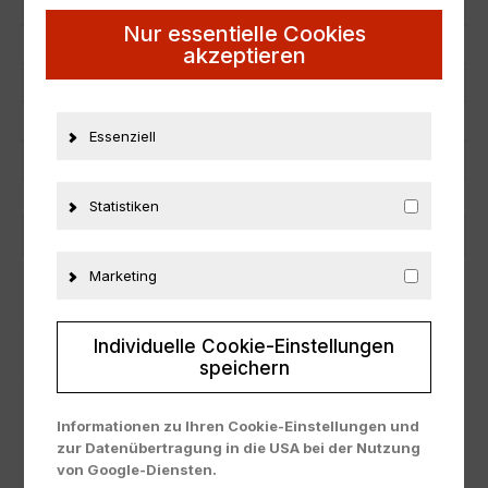
Artikelnummer
21439
Nur essentielle Cookies
EAN
nicht zutreffend
akzeptieren
Hersteller
Minichamps
Maßstab
1:18
Essenziell
Zustand
Neu
Herstellernummer
WAP0210300E
Statistiken
Material
Metall
Marketing
ZUSÄTZLICHE INFORMATIONEN
Individuelle Cookie-Einstellungen
PRODUKTSICHERHEIT
speichern
Informationen zu Ihren Cookie-Einstellungen und
zur Datenübertragung in die USA bei der Nutzung
von Google-Diensten.