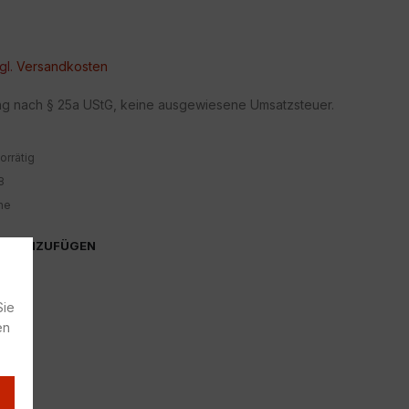
gl.
Versandkosten
ng nach § 25a UStG, keine ausgewiesene Umsatzsteuer.
orrätig
8
he
TE HINZUFÜGEN
Sie
en