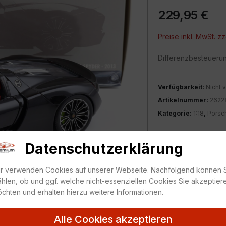
229,95
€
Preise inkl. MwSt. zz
Differenzbesteueru
Verfügbarkeit:
Nicht v
Artikelnummer:
2622
Kategorie:
1:18
,
Porsc
ZUR MERKLIS
Datenschutzerklärung
r verwenden Cookies auf unserer Webseite. Nachfolgend können 
hlen, ob und ggf. welche nicht-essenziellen Cookies Sie akzeptier
chten und erhalten hierzu weitere Informationen.
Alle Cookies akzeptieren