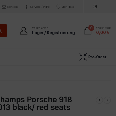
Kontakt
Service / Hilfe
Merkliste
0
Warenkorb
Willkommen
0,00
€
Login / Registrierung
Pre-Order
ichamps Porsche 918
13 black/ red seats