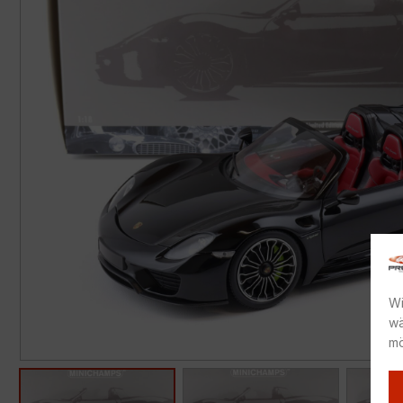
Wi
wä
mö