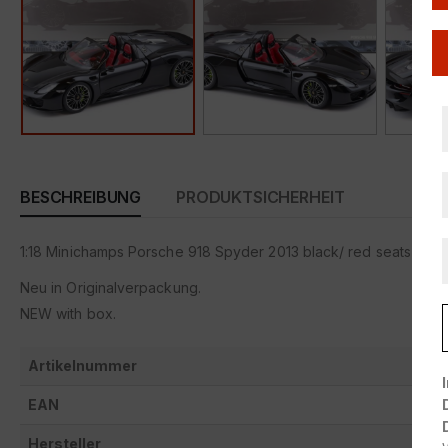
BESCHREIBUNG
PRODUKTSICHERHEIT
1:18 Minichamps Porsche 918 Spyder 2013 black/ red seats
Neu in Originalverpackung.
NEW with box.
Artikelnummer
EAN
Hersteller