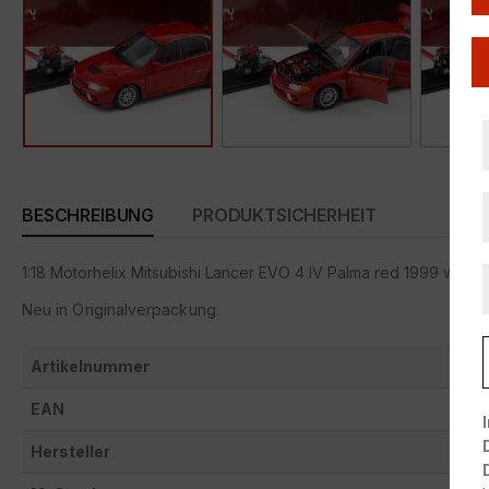
BESCHREIBUNG
PRODUKTSICHERHEIT
1:18 Motorhelix Mitsubishi Lancer EVO 4 IV Palma red 1999 with
Neu in Originalverpackung.
Artikelnummer
EAN
Hersteller