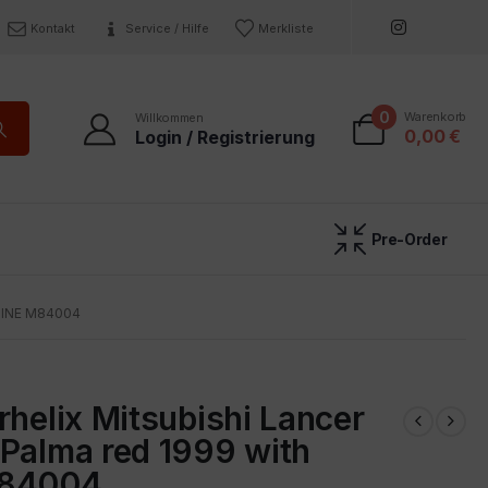
Kontakt
Service / Hilfe
Merkliste
0
Warenkorb
Willkommen
0,00
€
Login / Registrierung
Pre-Order
GINE M84004
rhelix Mitsubishi Lancer
 Palma red 1999 with
M84004