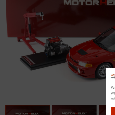
Wi
wä
mö