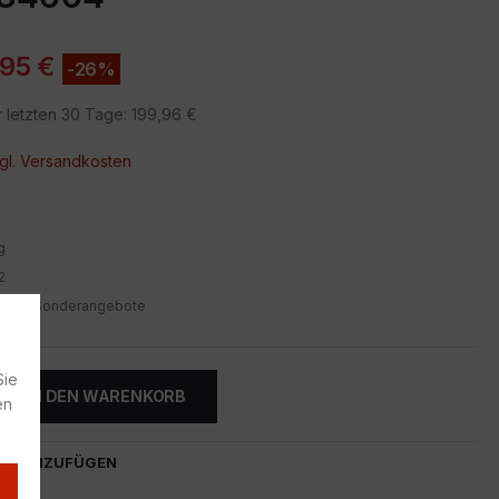
,95
€
-26%
r letzten 30 Tage:
199,96
€
gl.
Versandkosten
g
2
ishi
,
Sonderangebote
Sie
IN DEN WARENKORB
en
TE HINZUFÜGEN