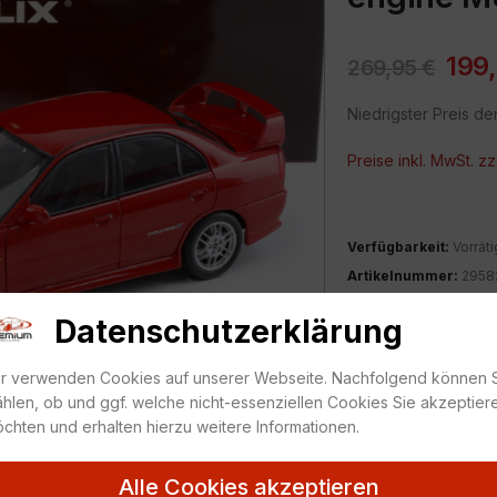
199
269,95
€
Niedrigster Preis de
Preise inkl. MwSt. zz
Verfügbarkeit:
Vorräti
Artikelnummer:
2958
Kategorie:
1:18
,
Mitsub
Datenschutzerklärung
r verwenden Cookies auf unserer Webseite. Nachfolgend können 
hlen, ob und ggf. welche nicht-essenziellen Cookies Sie akzeptier
chten und erhalten hierzu weitere Informationen.
ZUR MERKLIS
Alle Cookies akzeptieren