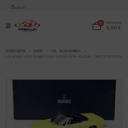
Deutsch
0
Warenkorb
0,00
€
STARTSEITE
SHOP
1:18
,
ALFA ROMEO
1:18 NOREV ALFA ROMEO 2000 SPIDER 1978 YELLOW – LIMITED 300 PCS.