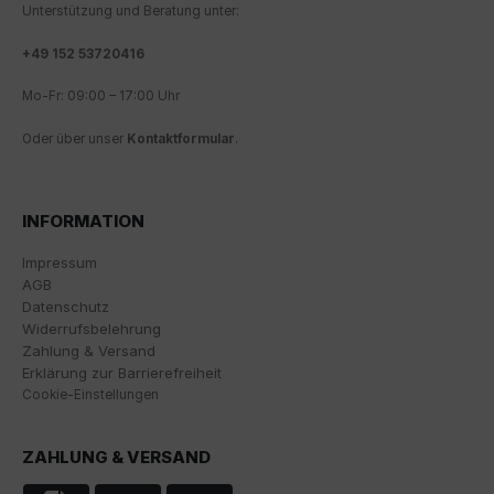
wesentliche Cookies ", "alle Cookies akzeptieren"
Unterstützung und Beratung unter:
oder "individuelle Cookie-Einstellungen speichern"
möchten.
+
49 152 53720416
Die Zustimmung zur Verwendung von nicht
Mo-Fr: 09:00 – 17:00 Uhr
essentiellen Cookies ist freiwillig. Sie können Ihre
Oder über unser
Kontaktformular
.
Einstellungen auch nachträglich über die Schaltfläche
"Cookie-Einstellungen" ändern, die Sie im Fußbereich
der Seite finden. Ergänzende Informationen finden Sie
in unseren Datenschutzbestimmungen.
INFORMATION
Wir nutzen Google Analytics, um eine kontinuierliche
Impressum
Analyse und statistische Auswertung der Website zu
AGB
erhalten, um die Website und das Nutzererlebnis zu
Datenschutz
verbessern. Dabei wird das Nutzerverhalten an
Widerrufsbelehrung
Google LLC übermittelt und die besuchten Seiten, die
Zahlung & Versand
Verweildauer auf der Seite und die Interaktion
Erklärung zur Barrierefreiheit
verarbeitet, die von Google zu eigenen Zwecken, zur
Cookie-Einstellungen
Profilbildung und zur Verknüpfung mit anderen
Nutzungsdaten verwendet werden.
ZAHLUNG & VERSAND
Indem Sie das mit den Google-Diensten verbundene
Cookie akzeptieren, stimmen Sie gemäß Art. 49 Abs. 1