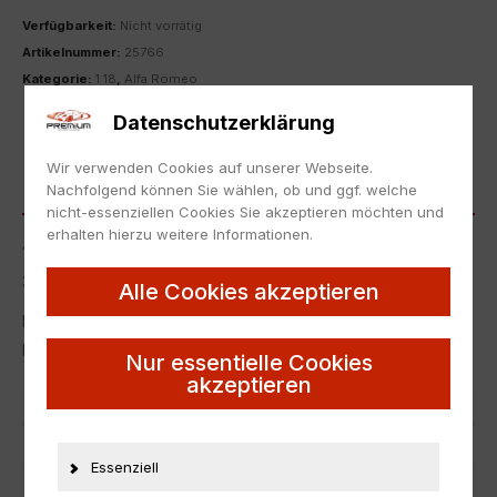
Verfügbarkeit:
Nicht vorrätig
Artikelnummer:
25766
Kategorie:
1:18
,
Alfa Romeo
ZUR MERKLISTE HINZUFÜGEN
Datenschutzerklärung
Wir verwenden Cookies auf unserer Webseite.
BESCHREIBUNG
Nachfolgend können Sie wählen, ob und ggf. welche
nicht-essenziellen Cookies Sie akzeptieren möchten und
erhalten hierzu weitere Informationen.
1:18 Norev Alfa Romeo 2000 Spider 1978 yellow – Limited
300 pcs.
Alle Cookies akzeptieren
Neu in Originalverpackung.
NEW with box.
Nur essentielle Cookies
akzeptieren
Artikelnummer
25766
EAN
3551091878834
Essenziell
Hersteller
NOREV