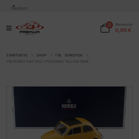
Deutsch
0
Warenkorb
0,00
€
STARTSEITE
SHOP
1:18
,
SONSTIGE
1:18 NOREV FIAT 500 L POSITANO YELLOW 1968