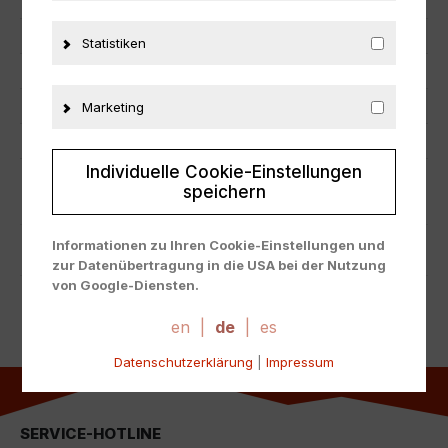
Hersteller
NOREV
Maßstab
1:18
Statistiken
Zustand
Neu
Herstellernummer
B66080698
Marketing
Material
Metall
Individuelle Cookie-Einstellungen
speichern
ZUSÄTZLICHE INFORMATIONEN
Informationen zu Ihren Cookie-Einstellungen und
PRODUKTSICHERHEIT
zur Datenübertragung in die USA bei der Nutzung
von Google-Diensten.
Wir verwenden Cookies auf unserer Website. Einige
Cookies sind absolut notwendig, um unsere Website
en
|
de
|
es
zu betreiben ("essential"). Alle anderen Cookies
Datenschutzerklärung
|
Impressum
werden nur gesetzt, wenn Sie ihrer Verwendung
zustimmen (z. B. für Google Maps).
Über die Auswahl bestimmter Cookies in den
SERVICE-HOTLINE
Akkordeon-Elementen können Sie wählen, ob Sie "nur