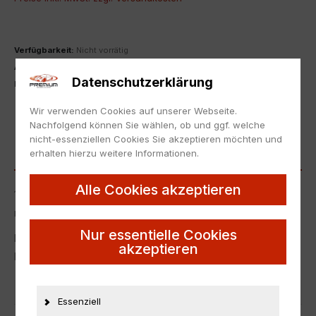
Verfügbarkeit:
Nicht vorrätig
Artikelnummer:
26905
Datenschutzerklärung
Kategorie:
1:18
,
Mercedes-Benz
ZUR MERKLISTE HINZUFÜGEN
Wir verwenden Cookies auf unserer Webseite.
Nachfolgend können Sie wählen, ob und ggf. welche
nicht-essenziellen Cookies Sie akzeptieren möchten und
BESCHREIBUNG
erhalten hierzu weitere Informationen.
Alle Cookies akzeptieren
1:18 Norev Mercedes 230 E W124 Limousine 1992 beryll
metallic DEALER VERSION
Nur essentielle Cookies
Neu in Originalverpackung.
akzeptieren
NEW with box.
Artikelnummer
26905
Essenziell