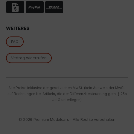
Cookie akzeptieren, stimmen Sie gemäß Art. 49 Abs. 1
S. 1 lit. a DSGVO ein, dass Ihre Daten in den USA durch
Google verarbeitet werden. Die USA werden vom
Europäischen Gerichtshof als ein Land mit einem
nach EU-Standards unzureichenden
WEITERES
Datenschutzniveau eingestuft.
FAQ
Es besteht insbesondere das Risiko, dass Ihre Daten
von US-Behörden zu Kontroll- und
Überwachungszwecken, möglicherweise ohne
Vertrag widerrufen
Rechtsmittel, verarbeitet werden. Wenn Sie auf "Nur
essenzielle Cookies akzeptieren" klicken, findet die
oben beschriebene Übertragung nicht statt.
Alle Preise inklusive der gesetzlichen MwSt. (kein Ausweis der MwSt.
auf Rechnungen bei Artikeln, die der Differenzbesteuerung gem. § 25a
UstG unterliegen).
© 2026
Premium Modelcars - Alle Rechte vorbehalten