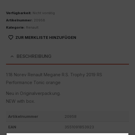
Verfügbarkeit:
Nicht vorrätig
Artikelnummer:
20958
Kategorie:
Renault
ZUR MERKLISTE HINZUFÜGEN
BESCHREIBUNG
1:18 Norev Renault Megane R.S. Trophy 2019 RS
Performance Tonic orange
Neu in Originalverpackung.
NEW with box.
Artikelnummer
20958
EAN
3551091853923