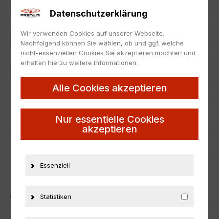
Hersteller
NOREV
Datenschutzerklärung
Maßstab
1:18
Wir verwenden Cookies auf unserer Webseite.
Zustand
Neu
Nachfolgend können Sie wählen, ob und ggf. welche
nicht-essenziellen Cookies Sie akzeptieren möchten und
Herstellernummer
185392
erhalten hierzu weitere Informationen.
Material
Metall
Alle Cookies akzeptieren
Sonstiges
Limited Edition 300 pcs.
ZUSÄTZLICHE INFORMATIONEN
Nur essentielle Cookies
akzeptieren
PRODUKTSICHERHEIT
Essenziell
ÄHNLICHE PRODUKTE
Statistiken