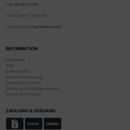
Analyse und statistische Auswertung der Website zu
+
49 152 53720416
erhalten, um die Website und das Nutzererlebnis zu
verbessern. Dabei wird das Nutzerverhalten an
Mo-Fr: 09:00 – 17:00 Uhr
Google LLC übermittelt und die besuchten Seiten, die
Verweildauer auf der Seite und die Interaktion
Oder über unser
Kontaktformular
.
verarbeitet, die von Google zu eigenen Zwecken, zur
Profilbildung und zur Verknüpfung mit anderen
Nutzungsdaten verwendet werden.
INFORMATION
Indem Sie das mit den Google-Diensten verbundene
Cookie akzeptieren, stimmen Sie gemäß Art. 49 Abs. 1
Impressum
S. 1 lit. a DSGVO ein, dass Ihre Daten in den USA durch
AGB
Google verarbeitet werden. Die USA werden vom
Datenschutz
Europäischen Gerichtshof als ein Land mit einem
Widerrufsbelehrung
nach EU-Standards unzureichenden
Zahlung & Versand
Datenschutzniveau eingestuft.
Erklärung zur Barrierefreiheit
Cookie-Einstellungen
Es besteht insbesondere das Risiko, dass Ihre Daten
von US-Behörden zu Kontroll- und
ZAHLUNG & VERSAND
Überwachungszwecken, möglicherweise ohne
Rechtsmittel, verarbeitet werden. Wenn Sie auf "Nur
essenzielle Cookies akzeptieren" klicken, findet die
oben beschriebene Übertragung nicht statt.