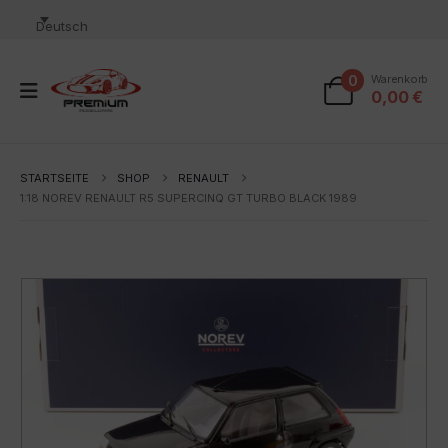
Deutsch
0
Warenkorb
0,00
€
STARTSEITE
SHOP
RENAULT
1:18 NOREV RENAULT R5 SUPERCINQ GT TURBO BLACK 1989