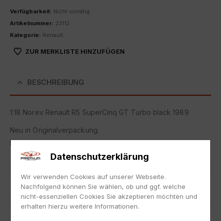
Verfügbarkeit:
Nicht vorrätig
Artikelnummer:
23112
Kategorie:
Renault
ZUR MERKLISTE HINZUFÜGEN
BESCHREIBUNG
1:18 Norev Renault R5 SuperCinq GT Turbo black 1989
Neu in Originalverpackung.
NEW with box.
Datenschutzerklärung
Artikelnummer
23112
Wir verwenden Cookies auf unserer Webseite.
EAN
3551091852445
Nachfolgend können Sie wählen, ob und ggf. welche
nicht-essenziellen Cookies Sie akzeptieren möchten und
Hersteller
NOREV
erhalten hierzu weitere Informationen.
Maßstab
1:18