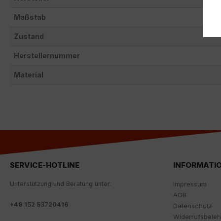
Maßstab
Zustand
Herstellernummer
Material
SERVICE-HOTLINE
INFORMATI
Unterstützung und Beratung unter:
Impressum
AGB
+
49 152 53720416
Datenschutz
Widerrufsbele