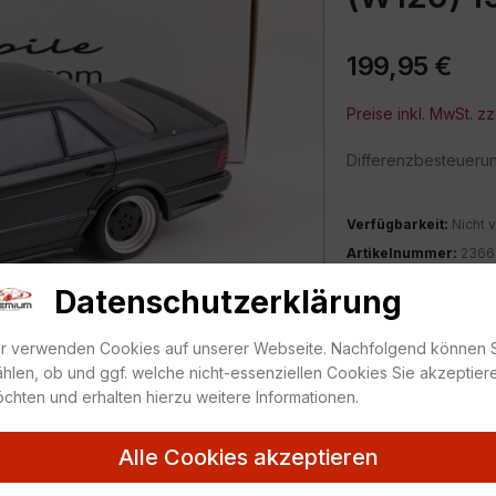
199,95
€
Preise inkl. MwSt. zz
Differenzbesteueru
Verfügbarkeit:
Nicht v
Artikelnummer:
2366
Kategorie:
1:18
,
Merc
Datenschutzerklärung
ZUR MERKLIS
r verwenden Cookies auf unserer Webseite. Nachfolgend können 
hlen, ob und ggf. welche nicht-essenziellen Cookies Sie akzeptier
chten und erhalten hierzu weitere Informationen.
Alle Cookies akzeptieren