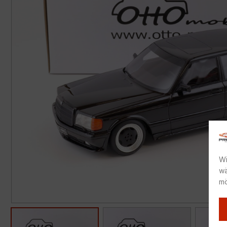
Wi
wä
mö