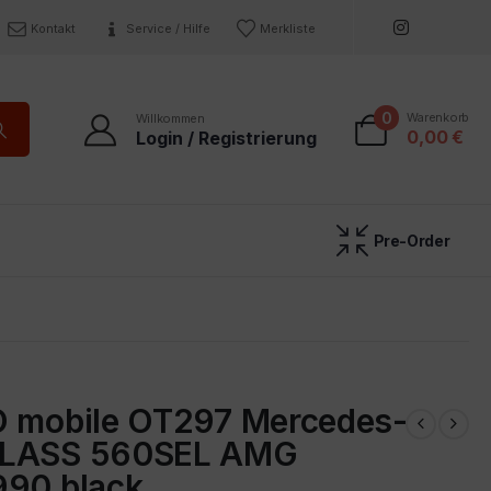
Kontakt
Service / Hilfe
Merkliste
0
Warenkorb
Willkommen
0,00
€
Login / Registrierung
Pre-Order
O mobile OT297 Mercedes-
CLASS 560SEL AMG
990 black