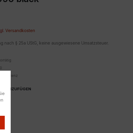
gl.
Versandkosten
ng nach § 25a UStG, keine ausgewiesene Umsatzsteuer.
orrätig
0
edes-Benz
TE HINZUFÜGEN
Sie
en