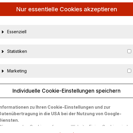
Nur essentielle Cookies akzeptieren
Essenziell
Statistiken
Marketing
 (W126) 1990 black
Individuelle Cookie-Einstellungen speichern
Informationen zu Ihren Cookie-Einstellungen und zur
23660
Datenübertragung in die USA bei der Nutzung von Google-
Diensten.
9580010207930
Wir verwenden Cookies auf unserer Website. Einige Cookies sind
OTTO mobile