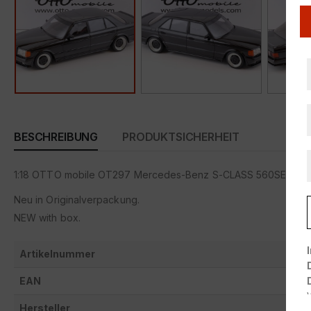
BESCHREIBUNG
PRODUKTSICHERHEIT
1:18 OTTO mobile OT297 Mercedes-Benz S-CLASS 560SEL AMG
Neu in Originalverpackung.
NEW with box.
Artikelnummer
EAN
Hersteller