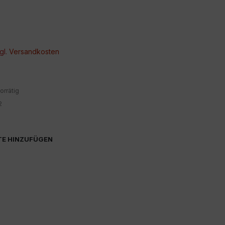
gl.
Versandkosten
orrätig
2
TE HINZUFÜGEN