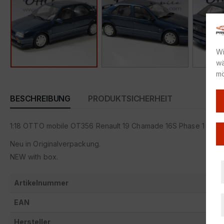
Wi
wä
mö
BESCHREIBUNG
PRODUKTSICHERHEIT
1:18 OTTO mobile OT356 Renault 19 Chamade 16S Phase 1 Blue 
Neu in Originalverpackung.
NEW with box.
Artikelnummer
EAN
Hersteller