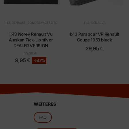
1:43
,
RENAULT
,
SONDERANGEBOTE
1:43
,
RENAULT
1:43 Norev Renault Vu
1:43 Paradcar VP Renault
d
Alaskan Pick-Up silver
Coupe 1953 black
DEALER VERSION
29,95
€
19,95
€
9,95
€
-50%
WEITERES
FAQ