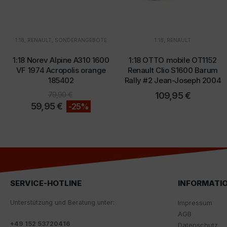
1:18
,
RENAULT
,
SONDERANGEBOTE
1:18
,
RENAULT
1:18 Norev Alpine A310 1600
1:18 OTTO mobile OT1152
VF 1974 Acropolis orange
Renault Clio S1600 Barum
185402
Rally #2 Jean-Joseph 2004
79,90
€
109,95
€
59,95
€
-25%
SERVICE-HOTLINE
INFORMATI
Unterstützung und Beratung unter:
Impressum
AGB
+
49 152 53720416
Datenschutz