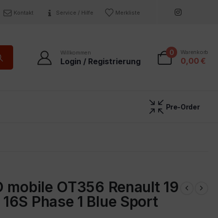
Kontakt
Service / Hilfe
Merkliste
0
Warenkorb
Willkommen
0,00
€
Login / Registrierung
Pre-Order
O mobile OT356 Renault 19
16S Phase 1 Blue Sport