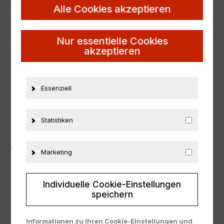
Zustand
Neu
Alle Cookies akzeptieren
Herstellernummer
OT901
Material
Resine
Nur essentielle Cookies
akzeptieren
ZUSÄTZLICHE INFORMATIONEN
Essenziell
PRODUKTSICHERHEIT
Statistiken
ÄHNLICHE PRODUKTE
Marketing
Individuelle Cookie-Einstellungen
speichern
Informationen zu Ihren Cookie-Einstellungen und