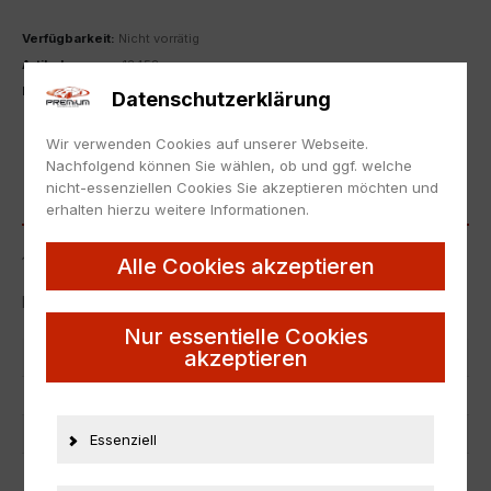
Verfügbarkeit:
Nicht vorrätig
Artikelnummer:
13458
Kategorie:
1:18
,
Sonstige
Datenschutzerklärung
ZUR MERKLISTE HINZUFÜGEN
Wir verwenden Cookies auf unserer Webseite.
Nachfolgend können Sie wählen, ob und ggf. welche
nicht-essenziellen Cookies Sie akzeptieren möchten und
BESCHREIBUNG
erhalten hierzu weitere Informationen.
Alle Cookies akzeptieren
1:18 Revell NSU TT CUP blue #519 H.Kunz
Neu, die Originalverpackung kann Lagerspuren aufweisen.
Nur essentielle Cookies
akzeptieren
Artikelnummer
13458
EAN
nicht zutreffend
Hersteller
Revell
Essenziell
Maßstab
1:18