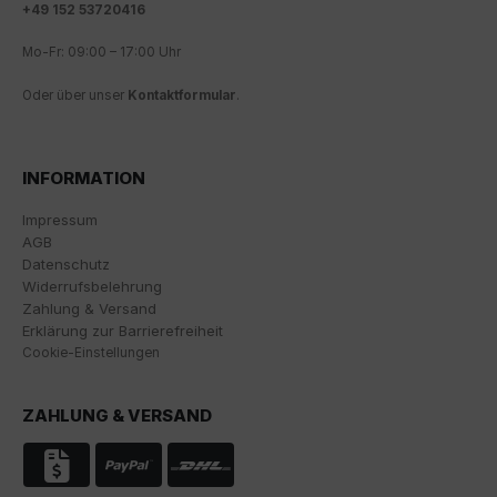
oder "individuelle Cookie-Einstellungen speichern"
+
49 152 53720416
möchten.
Mo-Fr: 09:00 – 17:00 Uhr
Die Zustimmung zur Verwendung von nicht
Oder über unser
Kontaktformular
.
essentiellen Cookies ist freiwillig. Sie können Ihre
Einstellungen auch nachträglich über die Schaltfläche
"Cookie-Einstellungen" ändern, die Sie im Fußbereich
der Seite finden. Ergänzende Informationen finden Sie
INFORMATION
in unseren Datenschutzbestimmungen.
Impressum
Wir nutzen Google Analytics, um eine kontinuierliche
AGB
Analyse und statistische Auswertung der Website zu
Datenschutz
erhalten, um die Website und das Nutzererlebnis zu
Widerrufsbelehrung
verbessern. Dabei wird das Nutzerverhalten an
Zahlung & Versand
Google LLC übermittelt und die besuchten Seiten, die
Erklärung zur Barrierefreiheit
Verweildauer auf der Seite und die Interaktion
Cookie-Einstellungen
verarbeitet, die von Google zu eigenen Zwecken, zur
Profilbildung und zur Verknüpfung mit anderen
Nutzungsdaten verwendet werden.
ZAHLUNG & VERSAND
Indem Sie das mit den Google-Diensten verbundene
Cookie akzeptieren, stimmen Sie gemäß Art. 49 Abs. 1
S. 1 lit. a DSGVO ein, dass Ihre Daten in den USA durch