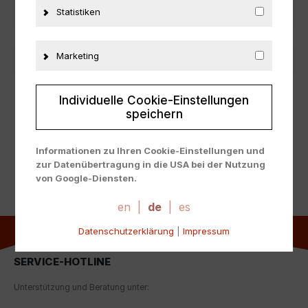
Statistiken
Zustand
Neu
Herstellernummer
08459
Marketing
Material
Metall
Individuelle Cookie-Einstellungen
ZUSÄTZLICHE INFORMATIONEN
speichern
PRODUKTSICHERHEIT
Informationen zu Ihren Cookie-Einstellungen und
zur Datenübertragung in die USA bei der Nutzung
von Google-Diensten.
Wir verwenden Cookies auf unserer Website. Einige
Cookies sind absolut notwendig, um unsere Website
en
|
de
|
es
zu betreiben ("essential"). Alle anderen Cookies
Datenschutzerklärung
|
Impressum
werden nur gesetzt, wenn Sie ihrer Verwendung
zustimmen (z. B. für Google Maps).
SERVICE-HOTLINE
Über die Auswahl bestimmter Cookies in den
Akkordeon-Elementen können Sie wählen, ob Sie "nur
Unterstützung und Beratung unter:
wesentliche Cookies ", "alle Cookies akzeptieren"