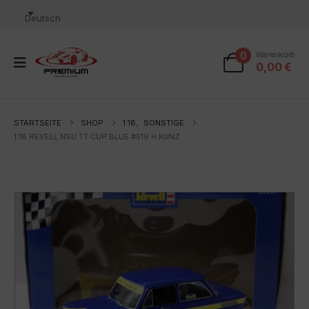
Deutsch
0
Warenkorb
0,00
€
STARTSEITE
SHOP
1:18
,
SONSTIGE
1:18 REVELL NSU TT CUP BLUE #519 H.KUNZ