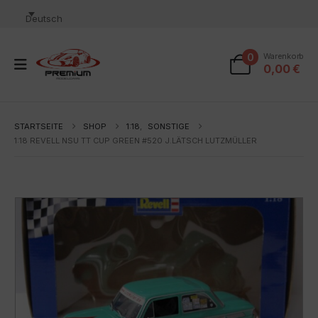
Deutsch
0
Warenkorb
0,00
€
STARTSEITE
SHOP
1:18
,
SONSTIGE
1:18 REVELL NSU TT CUP GREEN #520 J.LÄTSCH LUTZMÜLLER