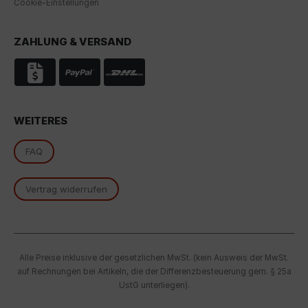
Cookie-Einstellungen
Rechtsmittel, verarbeitet werden. Wenn Sie auf "Nur
essenzielle Cookies akzeptieren" klicken, findet die
oben beschriebene Übertragung nicht statt.
ZAHLUNG & VERSAND
WEITERES
FAQ
Vertrag widerrufen
Alle Preise inklusive der gesetzlichen MwSt. (kein Ausweis der MwSt.
auf Rechnungen bei Artikeln, die der Differenzbesteuerung gem. § 25a
UstG unterliegen).