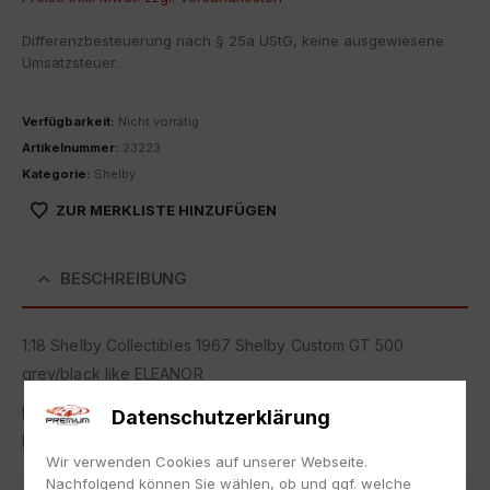
Differenzbesteuerung nach § 25a UStG, keine ausgewiesene
Umsatzsteuer.
Verfügbarkeit:
Nicht vorrätig
Artikelnummer:
23223
Kategorie:
Shelby
ZUR MERKLISTE HINZUFÜGEN
BESCHREIBUNG
1:18 Shelby Collectibles 1967 Shelby Custom GT 500
grey/black like ELEANOR
Neu in Originalverpackung.
Datenschutzerklärung
NEW with box.
Wir verwenden Cookies auf unserer Webseite.
Nachfolgend können Sie wählen, ob und ggf. welche