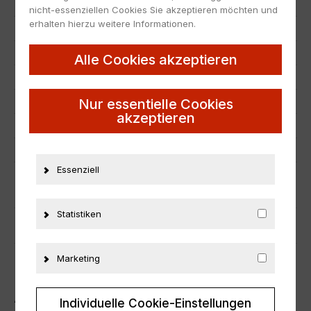
Artikelnummer
23223
nicht-essenziellen Cookies Sie akzeptieren möchten und
erhalten hierzu weitere Informationen.
EAN
853368001604
Hersteller
Shelby Collectibles
Alle Cookies akzeptieren
Maßstab
1:18
Nur essentielle Cookies
Zustand
Neu
akzeptieren
Herstellernummer
191090709E
Material
Metall
Essenziell
ZUSÄTZLICHE INFORMATIONEN
Statistiken
PRODUKTSICHERHEIT
Marketing
ÄHNLICHE PRODUKTE
Individuelle Cookie-Einstellungen