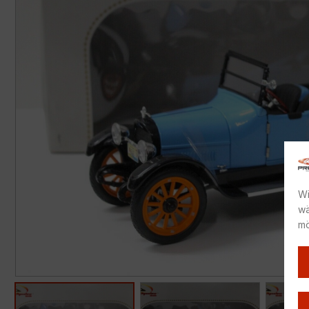
Wi
wä
mö