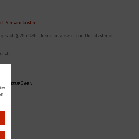
gl.
Versandkosten
ng nach § 25a UStG, keine ausgewiesene Umsatzsteuer.
orrätig
1
ige
TE HINZUFÜGEN
Sie
en