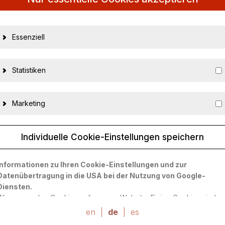
Essenziell
Statistiken
Marketing
Individuelle Cookie-Einstellungen speichern
Informationen zu Ihren Cookie-Einstellungen und zur
13881
Datenübertragung in die USA bei der Nutzung von Google-
Diensten.
nicht zutreffend
Wir verwenden Cookies auf unserer Website. Einige Cookies sind
absolut notwendig, um unsere Website zu betreiben ("essential").
Signature Models
en
|
de
|
es
Alle anderen Cookies werden nur gesetzt, wenn Sie ihrer