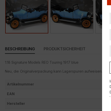
BESCHREIBUNG
PRODUKTSICHERHEIT
1:18 Signature Models REO Touring 1917 blue
Neu, die Originalverpackung kann Lagerspuren aufweisen.
Artikelnummer
EAN
Hersteller