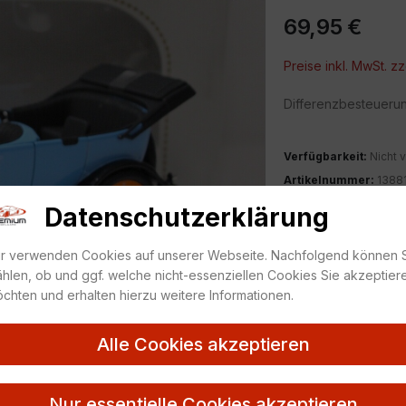
69,95
€
Preise inkl. MwSt. zz
Differenzbesteueru
Verfügbarkeit:
Nicht v
Artikelnummer:
1388
Kategorie:
1:18
,
Sonst
Datenschutzerklärung
ZUR MERKLIS
r verwenden Cookies auf unserer Webseite. Nachfolgend können 
hlen, ob und ggf. welche nicht-essenziellen Cookies Sie akzeptier
chten und erhalten hierzu weitere Informationen.
Alle Cookies akzeptieren
Nur essentielle Cookies akzeptieren