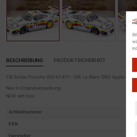
Wi
wä
mö
BESCHREIBUNG
PRODUKTSICHERHEIT
1:18 Solido Porsche 935 K3 #71 – 24h Le Mans 1980 Apple Comp
Neu in Originalverpackung.
NEW with box.
Artikelnummer
EAN
Hersteller