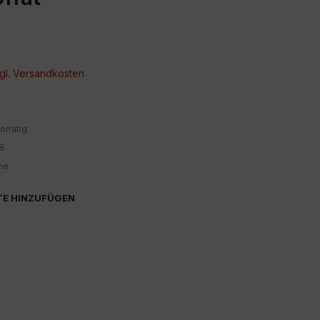
gl.
Versandkosten
orrätig
8
he
TE HINZUFÜGEN