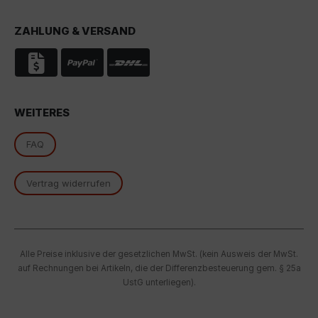
Rechtsmittel, verarbeitet werden. Wenn Sie auf "Nur
essenzielle Cookies akzeptieren" klicken, findet die
ZAHLUNG & VERSAND
oben beschriebene Übertragung nicht statt.
WEITERES
FAQ
Vertrag widerrufen
Alle Preise inklusive der gesetzlichen MwSt. (kein Ausweis der MwSt.
auf Rechnungen bei Artikeln, die der Differenzbesteuerung gem. § 25a
UstG unterliegen).