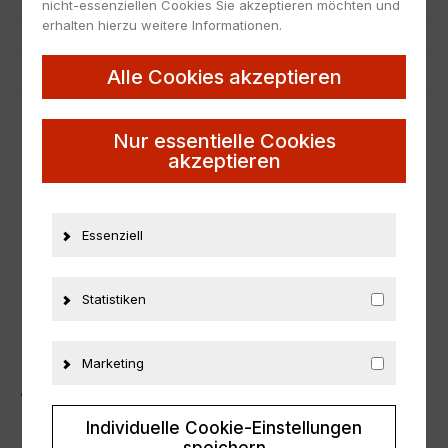
Hersteller
Spark
nicht-essenziellen Cookies Sie akzeptieren möchten und
erhalten hierzu weitere Informationen.
Maßstab
1:18
Zustand
Neu
Alle Cookies akzeptieren
Herstellernummer
WAP0211540P001
Nur essentielle Cookies
Material
Resine
akzeptieren
Sonstiges
mit Vitrine/ with Showcase
ZUSÄTZLICHE INFORMATIONEN
Essenziell
PRODUKTSICHERHEIT
Statistiken
Marketing
ÄHNLICHE PRODUKTE
Individuelle Cookie-Einstellungen