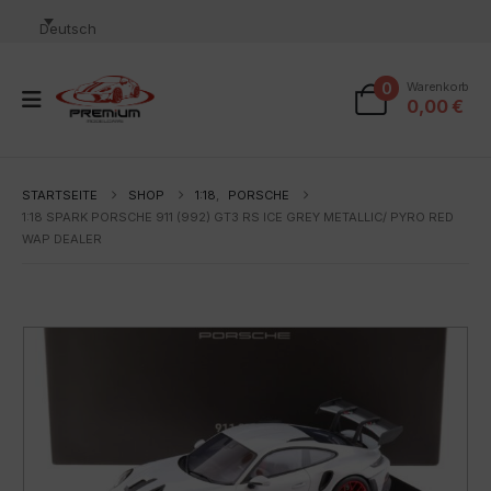
Deutsch
0
Warenkorb
0,00
€
STARTSEITE
SHOP
1:18
,
PORSCHE
1:18 SPARK PORSCHE 911 (992) GT3 RS ICE GREY METALLIC/ PYRO RED
WAP DEALER