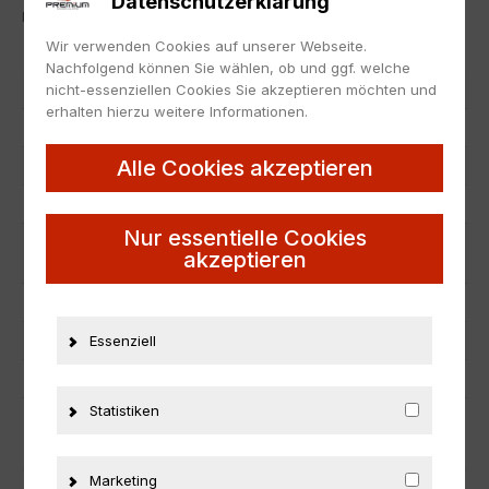
Datenschutzerklärung
Lagerspuren auf/ kann beschädigt sein.
Wir verwenden Cookies auf unserer Webseite.
Nachfolgend können Sie wählen, ob und ggf. welche
nicht-essenziellen Cookies Sie akzeptieren möchten und
Artikelnummer
23613
erhalten hierzu weitere Informationen.
EAN
657440050517
Alle Cookies akzeptieren
Hersteller
Sun Star
Maßstab
1:18
Nur essentielle Cookies
Zustand
Neu: Sonstige (Siehe
akzeptieren
Artikelbeschreibung)
Herstellernummer
5051
Essenziell
Material
Metall
Fahrzeugmarke
Pontiac
Statistiken
ZUSÄTZLICHE INFORMATIONEN
Marketing