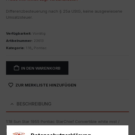
Differenzbesteuerung nach § 25a UStG, keine ausgewiesene
Umsatzsteuer.
Verfügbarkeit:
Vorrätig
Artikelnummer:
23613
Kategorie:
1:18
,
Pontiac
IN DEN WARENKORB
ZUR MERKLISTE HINZUFÜGEN
BESCHREIBUNG
1:18 Sun Star 1955 Pontiac StarChief Convertible white mist /
turquoise blue poly
Neuware aus Altbestand, die Originalverpackung weist