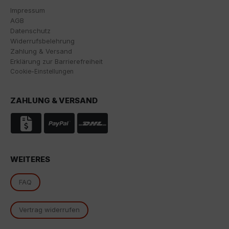
Impressum
Es besteht insbesondere das Risiko, dass Ihre Daten
AGB
von US-Behörden zu Kontroll- und
Datenschutz
Überwachungszwecken, möglicherweise ohne
Widerrufsbelehrung
Rechtsmittel, verarbeitet werden. Wenn Sie auf "Nur
Zahlung & Versand
essenzielle Cookies akzeptieren" klicken, findet die
Erklärung zur Barrierefreiheit
oben beschriebene Übertragung nicht statt.
Cookie-Einstellungen
ZAHLUNG & VERSAND
WEITERES
FAQ
Vertrag widerrufen