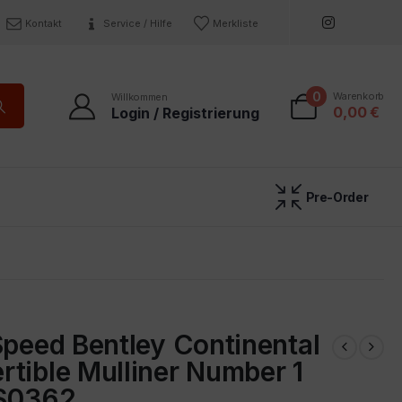
Kontakt
Service / Hilfe
Merkliste
0
Warenkorb
Willkommen
0,00
€
Login / Registrierung
Pre-Order
Speed Bentley Continental
tible Mulliner Number 1
TS0362