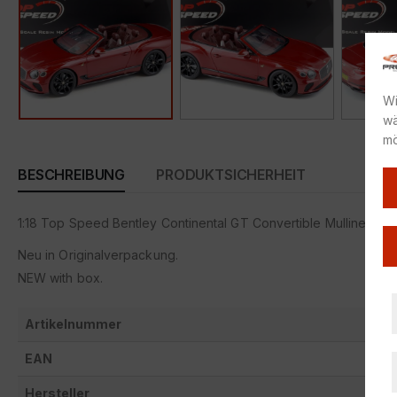
Wi
wä
mö
BESCHREIBUNG
PRODUKTSICHERHEIT
1:18 Top Speed Bentley Continental GT Convertible Mulliner Nu
Neu in Originalverpackung.
NEW with box.
Artikelnummer
EAN
Hersteller