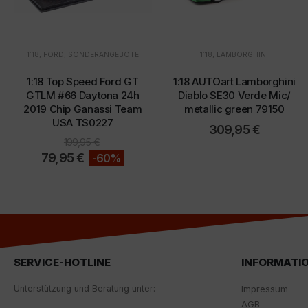
1:18
,
FORD
,
SONDERANGEBOTE
1:18
,
LAMBORGHINI
1:18 Top Speed Ford GT
1:18 AUTOart Lamborghini
GTLM #66 Daytona 24h
Diablo SE30 Verde Mic/
2019 Chip Ganassi Team
metallic green 79150
USA TS0227
309,95
€
199,95
€
79,95
€
-60%
SERVICE-HOTLINE
INFORMATI
Unterstützung und Beratung unter:
Impressum
AGB