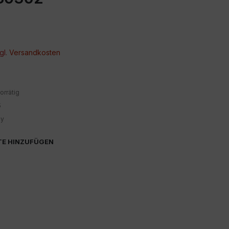
gl.
Versandkosten
orrätig
5
ey
TE HINZUFÜGEN