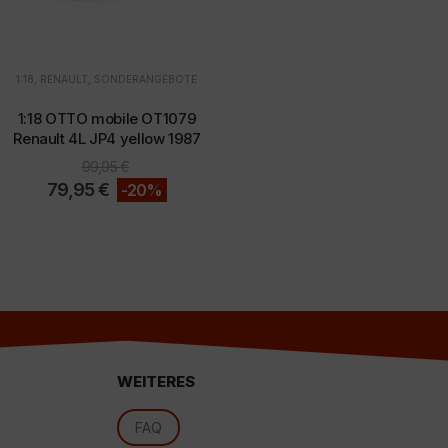
1:18
,
RENAULT
,
SONDERANGEBOTE
1:18 OTTO mobile OT1079
Renault 4L JP4 yellow 1987
d
99,95
€
79,95
€
-20%
WEITERES
FAQ