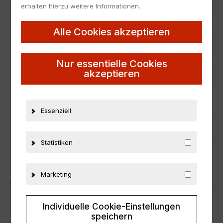
Hersteller
UT Models
erhalten hierzu weitere Informationen.
Maßstab
1:18
Alle Cookies akzeptieren
Zustand
Neu
Material
Metall
Nur essentielle Cookies
akzeptieren
Fahrzeugmarke
BMW
ZUSÄTZLICHE INFORMATIONEN
Essenziell
PRODUKTSICHERHEIT
Statistiken
Marketing
ÄHNLICHE PRODUKTE
Individuelle Cookie-Einstellungen
speichern