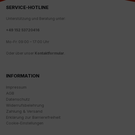
SERVICE-HOTLINE
Wir nutzen Google Analytics, um eine kontinuierliche
Analyse und statistische Auswertung der Website zu
Unterstützung und Beratung unter:
erhalten, um die Website und das Nutzererlebnis zu
verbessern. Dabei wird das Nutzerverhalten an
+
49 152 53720416
Google LLC übermittelt und die besuchten Seiten, die
Verweildauer auf der Seite und die Interaktion
Mo-Fr: 09:00 – 17:00 Uhr
verarbeitet, die von Google zu eigenen Zwecken, zur
Profilbildung und zur Verknüpfung mit anderen
Oder über unser
Kontaktformular
.
Nutzungsdaten verwendet werden.
Indem Sie das mit den Google-Diensten verbundene
Cookie akzeptieren, stimmen Sie gemäß Art. 49 Abs. 1
INFORMATION
S. 1 lit. a DSGVO ein, dass Ihre Daten in den USA durch
Google verarbeitet werden. Die USA werden vom
Impressum
Europäischen Gerichtshof als ein Land mit einem
AGB
nach EU-Standards unzureichenden
Datenschutz
Datenschutzniveau eingestuft.
Widerrufsbelehrung
Zahlung & Versand
Es besteht insbesondere das Risiko, dass Ihre Daten
Erklärung zur Barrierefreiheit
von US-Behörden zu Kontroll- und
Cookie-Einstellungen
Überwachungszwecken, möglicherweise ohne
Rechtsmittel, verarbeitet werden. Wenn Sie auf "Nur