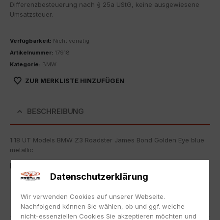
Differenzbesteuerung nach § 25a UStG, keine ausgewiesene
Umsatzsteuer.
Verfügbarkeit:
Nicht vorrätig
Artikelnummer:
17918
Kategorie:
BMW
ZUR MERKLISTE HINZUFÜGEN
BESCHREIBUNG
1:18 UT Models BMW Z3 Roadster James Bond Golden Eye blue
metallic
Neu, die Originalverpackung kann Lagerspuren aufweisen.
Datenschutzerklärung
Artikelnummer
17918
Wir verwenden Cookies auf unserer Webseite.
Nachfolgend können Sie wählen, ob und ggf. welche
EAN
nicht zutreffend
nicht-essenziellen Cookies Sie akzeptieren möchten und