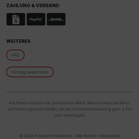
ZAHLUNG & VERSAND
essenzielle Cookies akzeptieren" klicken, findet die
oben beschriebene Übertragung nicht statt.
WEITERES
FAQ
Vertrag widerrufen
Alle Preise inklusive der gesetzlichen MwSt. (kein Ausweis der MwSt.
auf Rechnungen bei Artikeln, die der Differenzbesteuerung gem. § 25a
UstG unterliegen).
© 2026
Premium Modelcars - Alle Rechte vorbehalten