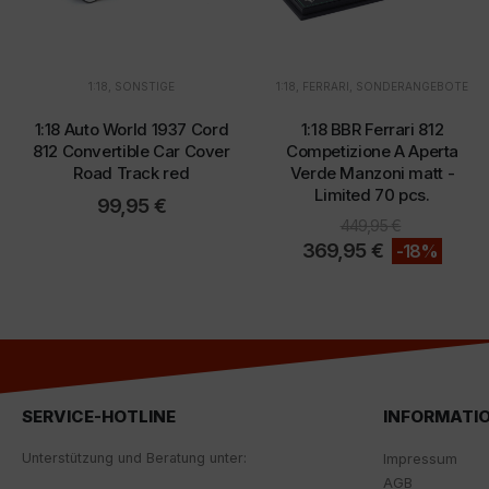
1:18
,
SONSTIGE
1:18
,
FERRARI
,
SONDERANGEBOTE
1:18 Auto World 1937 Cord
1:18 BBR Ferrari 812
812 Convertible Car Cover
Competizione A Aperta
Road Track red
Verde Manzoni matt -
Limited 70 pcs.
99,95
€
449,95
€
369,95
€
-18%
SERVICE-HOTLINE
INFORMATI
Unterstützung und Beratung unter:
Impressum
AGB