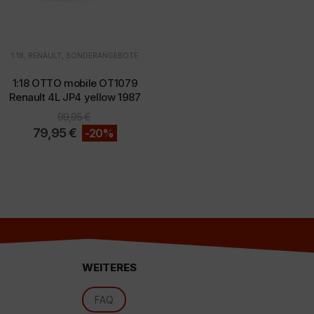
1:18
,
RENAULT
,
SONDERANGEBOTE
1:18 OTTO mobile OT1079
Renault 4L JP4 yellow 1987
d
99,95
€
79,95
€
-20%
WEITERES
FAQ