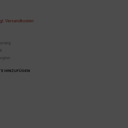
gl.
Versandkosten
orrätig
6
rghini
TE HINZUFÜGEN