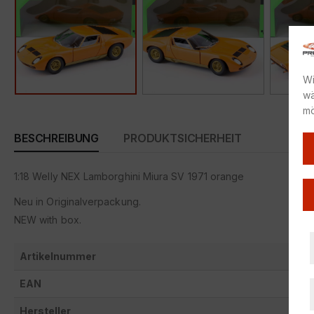
Wi
wä
mö
BESCHREIBUNG
PRODUKTSICHERHEIT
1:18 Welly NEX Lamborghini Miura SV 1971 orange
Neu in Originalverpackung.
NEW with box.
Artikelnummer
EAN
Hersteller