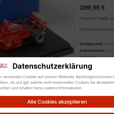
299,95
€
Preise inkl. MwSt. zz
Differenzbesteueru
Verfügbarkeit:
Nicht v
Artikelnummer:
1642
Kategorie:
1:43
,
Ferrar
Datenschutzerklärung
ZUR MERKLIS
r verwenden Cookies auf unserer Webseite. Nachfolgend können 
hlen, ob und ggf. welche nicht-essenziellen Cookies Sie akzeptier
chten und erhalten hierzu weitere Informationen.
Alle Cookies akzeptieren