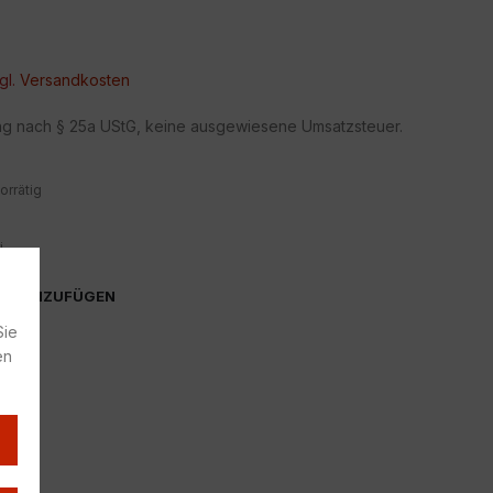
gl.
Versandkosten
ng nach § 25a UStG, keine ausgewiesene Umsatzsteuer.
orrätig
1
i
TE HINZUFÜGEN
Sie
en