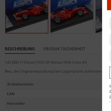
BESCHREIBUNG
PRODUKTSICHERHEIT
1:43 BBR F1 Ferrari F300 GP Monza 1998 Irvine #4
Neu, die Originalverpackung kann Lagerspuren aufweisen.
Artikelnummer
EAN
Hersteller