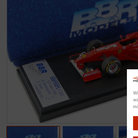
Wi
wä
mö