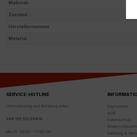
Maßstab
Zustand
Herstellernummer
Material
SERVICE-HOTLINE
INFORMATI
Unterstützung und Beratung unter:
Impressum
AGB
+
49 152 53720416
Datenschutz
Widerrufsbele
Mo-Fr: 09:00 – 17:00 Uhr
Zahlung & Ver