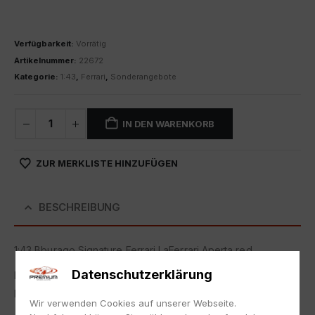
Verfügbarkeit:
Vorrätig
Artikelnummer:
22672
Kategorie:
1:43
,
Ferrari
,
Sonderangebote
IN DEN WARENKORB
ZUR MERKLISTE HINZUFÜGEN
BESCHREIBUNG
1:43 Bburago Signature Ferrari LaFerrari Aperta red
Datenschutzerklärung
Neu in Originalverpackung.
NEW with box.
Wir verwenden Cookies auf unserer Webseite.