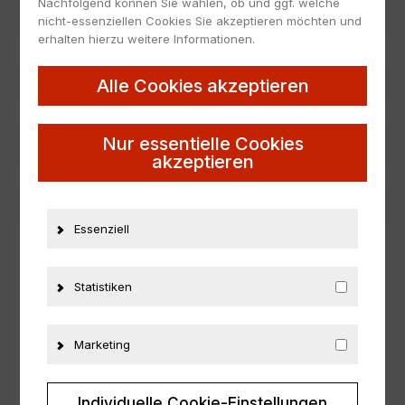
Nachfolgend können Sie wählen, ob und ggf. welche
Artikelnummer
22672
nicht-essenziellen Cookies Sie akzeptieren möchten und
erhalten hierzu weitere Informationen.
EAN
4893993369072
Hersteller
Bburago
Alle Cookies akzeptieren
Maßstab
1:43
Nur essentielle Cookies
Zustand
Neu
akzeptieren
Herstellernummer
18-36907
Material
Metall
Essenziell
ZUSÄTZLICHE INFORMATIONEN
Statistiken
PRODUKTSICHERHEIT
Marketing
Individuelle Cookie-Einstellungen
ÄHNLICHE PRODUKTE