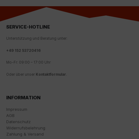
der Seite finden. Ergänzende Informationen finden Sie
in unseren Datenschutzbestimmungen.
Wir nutzen Google Analytics, um eine kontinuierliche
Analyse und statistische Auswertung der Website zu
SERVICE-HOTLINE
erhalten, um die Website und das Nutzererlebnis zu
verbessern. Dabei wird das Nutzerverhalten an
Unterstützung und Beratung unter:
Google LLC übermittelt und die besuchten Seiten, die
Verweildauer auf der Seite und die Interaktion
+
49 152 53720416
verarbeitet, die von Google zu eigenen Zwecken, zur
Profilbildung und zur Verknüpfung mit anderen
Mo-Fr: 09:00 – 17:00 Uhr
Nutzungsdaten verwendet werden.
Oder über unser
Kontaktformular
.
Indem Sie das mit den Google-Diensten verbundene
Cookie akzeptieren, stimmen Sie gemäß Art. 49 Abs. 1
S. 1 lit. a DSGVO ein, dass Ihre Daten in den USA durch
INFORMATION
Google verarbeitet werden. Die USA werden vom
Europäischen Gerichtshof als ein Land mit einem
Impressum
nach EU-Standards unzureichenden
AGB
Datenschutzniveau eingestuft.
Datenschutz
Widerrufsbelehrung
Es besteht insbesondere das Risiko, dass Ihre Daten
Zahlung & Versand
von US-Behörden zu Kontroll- und