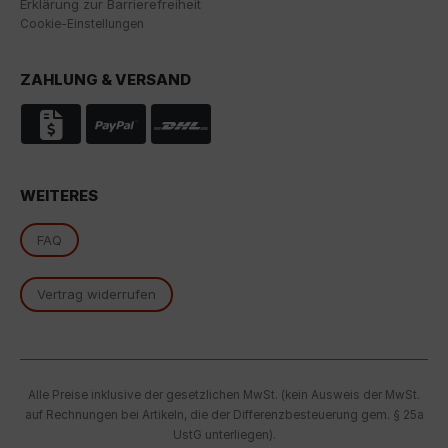
Erklärung zur Barrierefreiheit
Überwachungszwecken, möglicherweise ohne
Cookie-Einstellungen
Rechtsmittel, verarbeitet werden. Wenn Sie auf "Nur
essenzielle Cookies akzeptieren" klicken, findet die
oben beschriebene Übertragung nicht statt.
ZAHLUNG & VERSAND
WEITERES
FAQ
Vertrag widerrufen
Alle Preise inklusive der gesetzlichen MwSt. (kein Ausweis der MwSt.
auf Rechnungen bei Artikeln, die der Differenzbesteuerung gem. § 25a
UstG unterliegen).