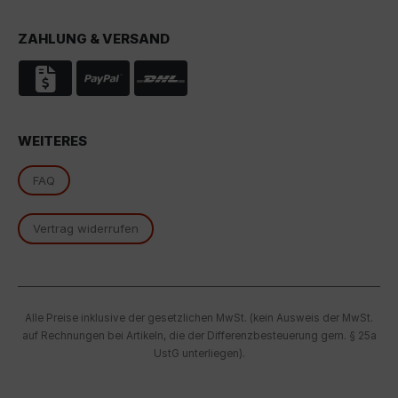
Rechtsmittel, verarbeitet werden. Wenn Sie auf "Nur
essenzielle Cookies akzeptieren" klicken, findet die
ZAHLUNG & VERSAND
oben beschriebene Übertragung nicht statt.
WEITERES
FAQ
Vertrag widerrufen
Alle Preise inklusive der gesetzlichen MwSt. (kein Ausweis der MwSt.
auf Rechnungen bei Artikeln, die der Differenzbesteuerung gem. § 25a
UstG unterliegen).