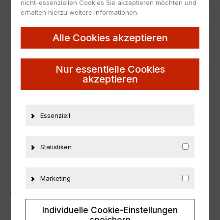
Hersteller
Ebbro
nicht-essenziellen Cookies Sie akzeptieren möchten und
erhalten hierzu weitere Informationen.
Maßstab
1:43
Zustand
Neu
Alle Cookies akzeptieren
Herstellernummer
43715
Nur essentielle Cookies
Material
Metall
akzeptieren
Fahrzeugmarke
Daihatsu
ZUSÄTZLICHE INFORMATIONEN
Essenziell
PRODUKTSICHERHEIT
Statistiken
Marketing
ÄHNLICHE PRODUKTE
Individuelle Cookie-Einstellungen
speichern