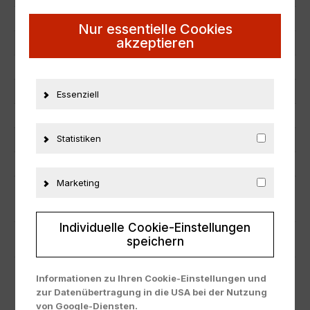
EAN
4526175441500
Nur essentielle Cookies
akzeptieren
Hersteller
Ebbro
Maßstab
1:43
Zustand
Neu
Essenziell
Herstellernummer
44150
Statistiken
Material
Metall
Fahrzeugmarke
Nissan
Marketing
ZUSÄTZLICHE INFORMATIONEN
Individuelle Cookie-Einstellungen
PRODUKTSICHERHEIT
speichern
Informationen zu Ihren Cookie-Einstellungen und
zur Datenübertragung in die USA bei der Nutzung
von Google-Diensten.