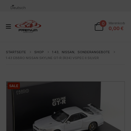
Deutsch
0
Warenkorb
0,00
€
STARTSEITE
SHOP
1:43
,
NISSAN
,
SONDERANGEBOTE
1:43 EBBRO NISSAN SKYLINE GT-R (R34) VSPEC II SILVER
SALE