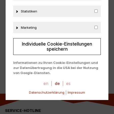
Hersteller
Ebbro
Maßstab
1:43
Statistiken
Zustand
Neu
Herstellernummer
603
Marketing
Material
Metall
Individuelle Cookie-Einstellungen
speichern
ZUSÄTZLICHE INFORMATIONEN
Informationen zu Ihren Cookie-Einstellungen und
PRODUKTSICHERHEIT
zur Datenübertragung in die USA bei der Nutzung
von Google-Diensten.
Wir verwenden Cookies auf unserer Website. Einige
Cookies sind absolut notwendig, um unsere Website
en
|
de
|
es
zu betreiben ("essential"). Alle anderen Cookies
Datenschutzerklärung
|
Impressum
werden nur gesetzt, wenn Sie ihrer Verwendung
zustimmen (z. B. für Google Maps).
Über die Auswahl bestimmter Cookies in den
SERVICE-HOTLINE
Akkordeon-Elementen können Sie wählen, ob Sie "nur