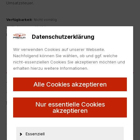
Umsatzsteuer.
Verfügbarkeit:
Nicht vorrätig
Artikelnummer:
10454
Kategorie:
1:43
,
Toyota
Datenschutzerklärung
ZUR MERKLISTE HINZUFÜGEN
Wir verwenden Cookies auf unserer Webseite.
Nachfolgend können Sie wählen, ob und ggf. welche
nicht-essenziellen Cookies Sie akzeptieren möchten und
BESCHREIBUNG
erhalten hierzu weitere Informationen.
Alle Cookies akzeptieren
1:43 Ebbro Toyota Celica #52 JGTC 2004 Project u Taiyo
#52
Neu, die Originalverpackung kann Lagerspuren aufweisen.
Nur essentielle Cookies
akzeptieren
Artikelnummer
10454
EAN
nicht zutreffend
Essenziell