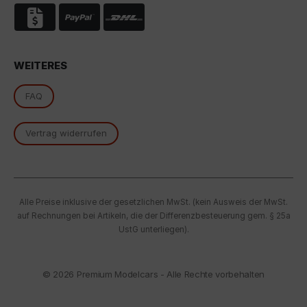
Cookie akzeptieren, stimmen Sie gemäß Art. 49 Abs. 1
S. 1 lit. a DSGVO ein, dass Ihre Daten in den USA durch
Google verarbeitet werden. Die USA werden vom
Europäischen Gerichtshof als ein Land mit einem
nach EU-Standards unzureichenden
WEITERES
Datenschutzniveau eingestuft.
FAQ
Es besteht insbesondere das Risiko, dass Ihre Daten
von US-Behörden zu Kontroll- und
Überwachungszwecken, möglicherweise ohne
Vertrag widerrufen
Rechtsmittel, verarbeitet werden. Wenn Sie auf "Nur
essenzielle Cookies akzeptieren" klicken, findet die
oben beschriebene Übertragung nicht statt.
Alle Preise inklusive der gesetzlichen MwSt. (kein Ausweis der MwSt.
auf Rechnungen bei Artikeln, die der Differenzbesteuerung gem. § 25a
UstG unterliegen).
© 2026
Premium Modelcars - Alle Rechte vorbehalten