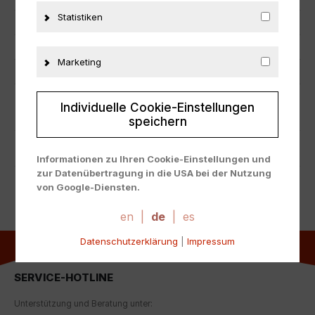
Statistiken
Zustand
Neu
Herstellernummer
B66961102
Marketing
Material
Metall
Individuelle Cookie-Einstellungen
ZUSÄTZLICHE INFORMATIONEN
speichern
PRODUKTSICHERHEIT
Informationen zu Ihren Cookie-Einstellungen und
zur Datenübertragung in die USA bei der Nutzung
von Google-Diensten.
Wir verwenden Cookies auf unserer Website. Einige
Cookies sind absolut notwendig, um unsere Website
en
|
de
|
es
zu betreiben ("essential"). Alle anderen Cookies
Datenschutzerklärung
|
Impressum
werden nur gesetzt, wenn Sie ihrer Verwendung
zustimmen (z. B. für Google Maps).
SERVICE-HOTLINE
Über die Auswahl bestimmter Cookies in den
Akkordeon-Elementen können Sie wählen, ob Sie "nur
Unterstützung und Beratung unter:
wesentliche Cookies ", "alle Cookies akzeptieren"