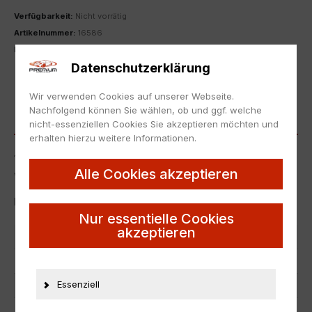
Verfügbarkeit:
Nicht vorrätig
Artikelnummer:
16586
Kategorie:
1:43
,
Mercedes-Benz
Datenschutzerklärung
ZUR MERKLISTE HINZUFÜGEN
Wir verwenden Cookies auf unserer Webseite.
Nachfolgend können Sie wählen, ob und ggf. welche
BESCHREIBUNG
nicht-essenziellen Cookies Sie akzeptieren möchten und
erhalten hierzu weitere Informationen.
1:43 Maisto Mercedes G500 W463 Pullback blue DEALER
Alle Cookies akzeptieren
VERSION
Neu in Originalverpackung.
Nur essentielle Cookies
akzeptieren
Artikelnummer
16586
EAN
nicht zutreffend
Essenziell
Hersteller
Maisto
Maßstab
1:43