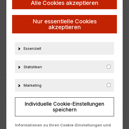
Alle Cookies akzeptieren
Zustand
Neu
Material
Metall
Nur essentielle Cookies
akzeptieren
ZUSÄTZLICHE INFORMATIONEN
PRODUKTSICHERHEIT
Essenziell
Statistiken
ÄHNLICHE PRODUKTE
Marketing
Individuelle Cookie-Einstellungen
speichern
Informationen zu Ihren Cookie-Einstellungen und